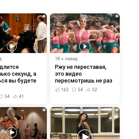
i
i
д
18 ч. назад
 длится
Ржу не переставая,
ько секунд, а
это видео
ся вы будете
пересмотришь не раз
162
54
52
54
41
i
i