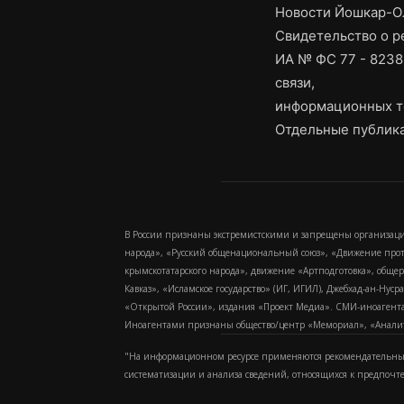
Новости Йошкар-Ол
Свидетельство о 
ИА № ФС 77 - 8238
связи,
информационных т
Отдельные публика
В России признаны экстремистскими и запрещены организаци
народа», «Русский общенациональный союз», «Движение про
крымскотатарского народа», движение «Артподготовка», обще
Кавказ», «Исламское государство» (ИГ, ИГИЛ), Джебхад-ан-Ну
«Открытой России», издания «Проект Медиа». СМИ-иноагентам
Иноагентами признаны общество/центр «Мемориал», «Аналитич
"На информационном ресурсе применяются рекомендательные
систематизации и анализа сведений, относящихся к предпочт