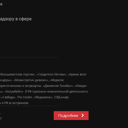
ок
адзору в сфере
-большевистская партия», «Свидетели Иеговы», «Армия воли
 Бандеры», «Мизантропик дивижн», «Меджлис
еррористическими и запрещены: «Движение Талибан», «Имарат
еть», «Колумбайн». В РФ признана нежелательной деятельность
Свобода», The Insider, «Медиазона», ОВД-инфо.
в РФ за экстремизм.
,
Подробнее
".