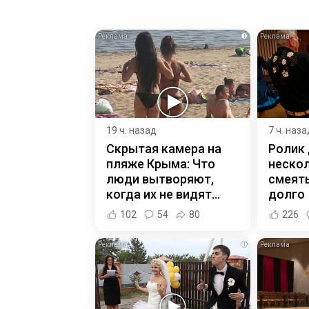
i
19 ч. назад
7 ч. наза
Скрытая камера на
Ролик
пляже Крыма: Что
нескол
люди вытворяют,
смеять
когда их не видят...
долго
102
54
80
226
i