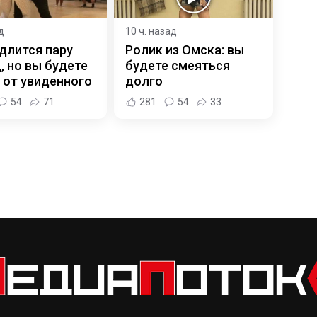
д
10 ч. назад
длится пару
Ролик из Омска: вы
, но вы будете
будете смеяться
 от увиденного
долго
54
71
281
54
33