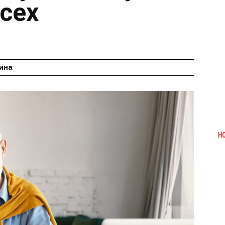
сех
в
ина
Н