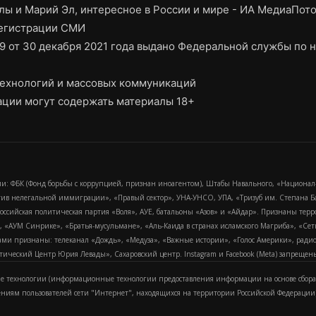
ы и Марий Эл, интересное в России и мире - ИА МедиаПот
регистрации СМИ
9 от 30 декабря 2021 года выдано Федеральной службы по н
ехнологий и массовых коммуникаций
ции могут содержать материалы 18+
и: ФБК (Фонд борьбы с коррупцией, признан иноагентом), Штабы Навального, «Национал
тив нелегальной иммиграции», «Правый сектор», УНА-УНСО, УПА, «Тризуб им. Степана
российская политическая партия «Воля», АУЕ, батальоны «Азов» и «Айдар». Признаны т
сра, «АУМ Синрике», «Братья-мусульмане», «Аль-Каида в странах исламского Магриба», «С
и признаны: телеканал «Дождь», «Медуза», «Важные истории», «Голос Америки», радио «
еский Центр Юрия Левады», Сахаровский центр. Instagram и Facebook (Metа) запрещены 
 технологии (информационные технологии предоставления информации на основе сбора
ениям пользователей сети "Интернет", находящихся на территории Российской Федерации)