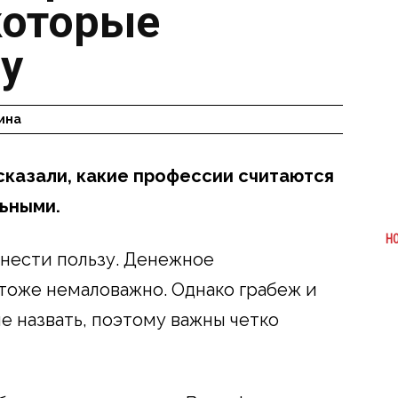
которые
у
ина
казали, какие профессии считаются
льными.
Н
инести пользу. Денежное
 тоже немаловажно. Однако грабеж и
е назвать, поэтому важны четко