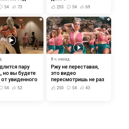
54
73
255
54
69
i
i
д
8 ч. назад
длится пару
Ржу не переставая,
, но вы будете
это видео
 от увиденного
пересмотришь не раз
54
52
250
54
43