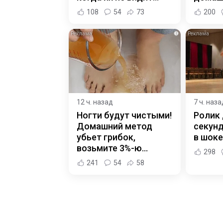
108
54
73
200
i
12 ч. назад
7 ч. наза
Ногти будут чистыми!
Ролик 
Домашний метод
секунд
убьет грибок,
в шоке
возьмите 3%-ю…
298
241
54
58