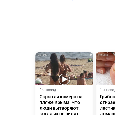
i
9 ч. назад
1 ч. наза
Скрытая камера на
Грибок
пляже Крыма: Что
стирае
люди вытворяют,
ласти
когда их не видят...
домаш