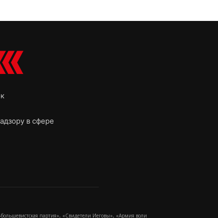
ок
адзору в сфере
-большевистская партия», «Свидетели Иеговы», «Армия воли