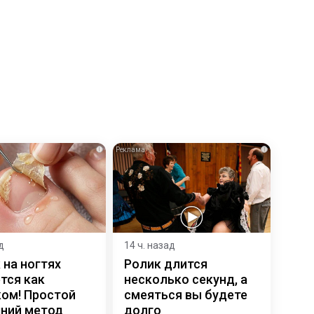
i
i
д
14 ч. назад
 на ногтях
Ролик длится
тся как
несколько секунд, а
ком! Простой
смеяться вы будете
ний метод
долго