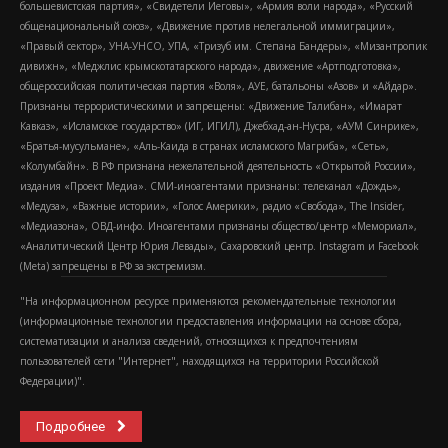
большевистская партия», «Свидетели Иеговы», «Армия воли народа», «Русский
общенациональный союз», «Движение против нелегальной иммиграции»,
«Правый сектор», УНА-УНСО, УПА, «Тризуб им. Степана Бандеры», «Мизантропик
дивижн», «Меджлис крымскотатарского народа», движение «Артподготовка»,
общероссийская политическая партия «Воля», АУЕ, батальоны «Азов» и «Айдар».
Признаны террористическими и запрещены: «Движение Талибан», «Имарат
Кавказ», «Исламское государство» (ИГ, ИГИЛ), Джебхад-ан-Нусра, «АУМ Синрике»,
«Братья-мусульмане», «Аль-Каида в странах исламского Магриба», «Сеть»,
«Колумбайн». В РФ признана нежелательной деятельность «Открытой России»,
издания «Проект Медиа». СМИ-иноагентами признаны: телеканал «Дождь»,
«Медуза», «Важные истории», «Голос Америки», радио «Свобода», The Insider,
«Медиазона», ОВД-инфо. Иноагентами признаны общество/центр «Мемориал»,
«Аналитический Центр Юрия Левады», Сахаровский центр. Instagram и Facebook
(Metа) запрещены в РФ за экстремизм.
"На информационном ресурсе применяются рекомендательные технологии
(информационные технологии предоставления информации на основе сбора,
систематизации и анализа сведений, относящихся к предпочтениям
пользователей сети "Интернет", находящихся на территории Российской
Федерации)".
Подробнее