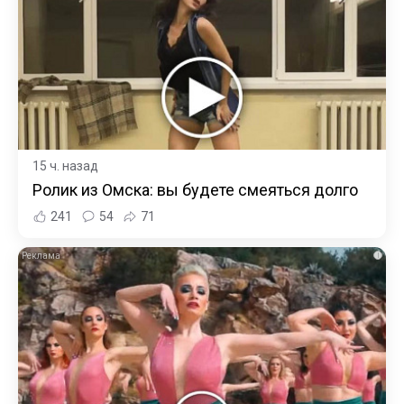
15 ч. назад
Ролик из Омска: вы будете смеяться долго
241
54
71
i