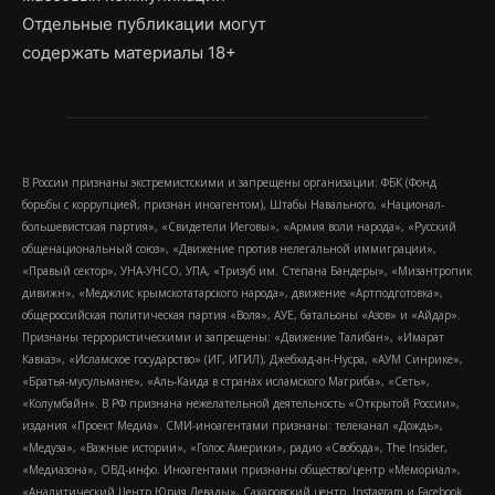
Отдельные публикации могут
содержать материалы 18+
В России признаны экстремистскими и запрещены организации: ФБК (Фонд
борьбы с коррупцией, признан иноагентом), Штабы Навального, «Национал-
большевистская партия», «Свидетели Иеговы», «Армия воли народа», «Русский
общенациональный союз», «Движение против нелегальной иммиграции»,
«Правый сектор», УНА-УНСО, УПА, «Тризуб им. Степана Бандеры», «Мизантропик
дивижн», «Меджлис крымскотатарского народа», движение «Артподготовка»,
общероссийская политическая партия «Воля», АУЕ, батальоны «Азов» и «Айдар».
Признаны террористическими и запрещены: «Движение Талибан», «Имарат
Кавказ», «Исламское государство» (ИГ, ИГИЛ), Джебхад-ан-Нусра, «АУМ Синрике»,
«Братья-мусульмане», «Аль-Каида в странах исламского Магриба», «Сеть»,
«Колумбайн». В РФ признана нежелательной деятельность «Открытой России»,
издания «Проект Медиа». СМИ-иноагентами признаны: телеканал «Дождь»,
«Медуза», «Важные истории», «Голос Америки», радио «Свобода», The Insider,
«Медиазона», ОВД-инфо. Иноагентами признаны общество/центр «Мемориал»,
«Аналитический Центр Юрия Левады», Сахаровский центр. Instagram и Facebook