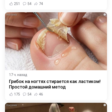
251
54
74
i
17 ч. назад
Грибок на ногтях стирается как ластиком!
Простой домашний метод
175
54
46
i