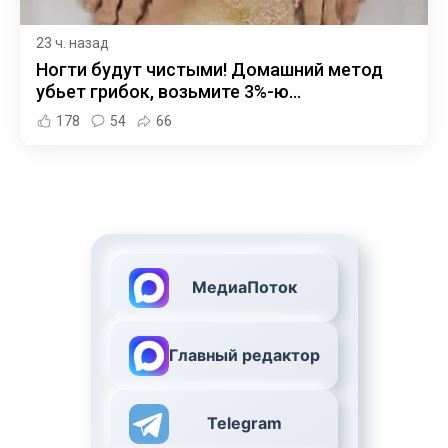
23 ч. назад
Ногти будут чистыми! Домашний метод
убьет грибок, возьмите 3%-ю…
178
54
66
МедиаПоток
Главный редактор
Telegram