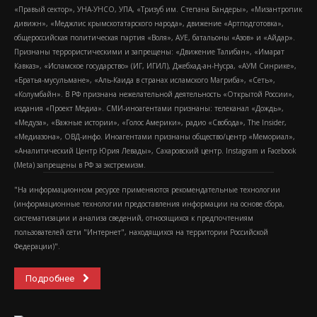
«Правый сектор», УНА-УНСО, УПА, «Тризуб им. Степана Бандеры», «Мизантропик
дивижн», «Меджлис крымскотатарского народа», движение «Артподготовка»,
общероссийская политическая партия «Воля», АУЕ, батальоны «Азов» и «Айдар».
Признаны террористическими и запрещены: «Движение Талибан», «Имарат
Кавказ», «Исламское государство» (ИГ, ИГИЛ), Джебхад-ан-Нусра, «АУМ Синрике»,
«Братья-мусульмане», «Аль-Каида в странах исламского Магриба», «Сеть»,
«Колумбайн». В РФ признана нежелательной деятельность «Открытой России»,
издания «Проект Медиа». СМИ-иноагентами признаны: телеканал «Дождь»,
«Медуза», «Важные истории», «Голос Америки», радио «Свобода», The Insider,
«Медиазона», ОВД-инфо. Иноагентами признаны общество/центр «Мемориал»,
«Аналитический Центр Юрия Левады», Сахаровский центр. Instagram и Facebook
(Metа) запрещены в РФ за экстремизм.
"На информационном ресурсе применяются рекомендательные технологии
(информационные технологии предоставления информации на основе сбора,
систематизации и анализа сведений, относящихся к предпочтениям
пользователей сети "Интернет", находящихся на территории Российской
Федерации)".
Подробнее