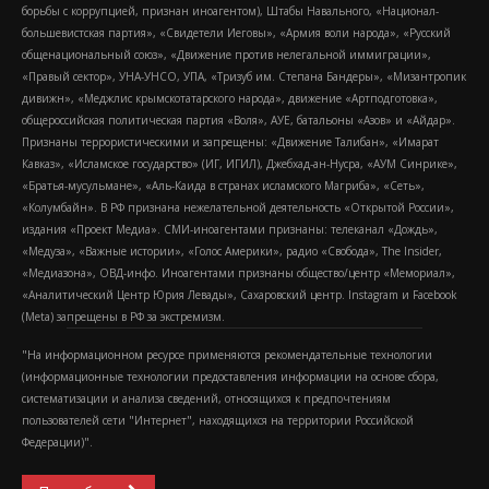
борьбы с коррупцией, признан иноагентом), Штабы Навального, «Национал-
большевистская партия», «Свидетели Иеговы», «Армия воли народа», «Русский
общенациональный союз», «Движение против нелегальной иммиграции»,
«Правый сектор», УНА-УНСО, УПА, «Тризуб им. Степана Бандеры», «Мизантропик
дивижн», «Меджлис крымскотатарского народа», движение «Артподготовка»,
общероссийская политическая партия «Воля», АУЕ, батальоны «Азов» и «Айдар».
Признаны террористическими и запрещены: «Движение Талибан», «Имарат
Кавказ», «Исламское государство» (ИГ, ИГИЛ), Джебхад-ан-Нусра, «АУМ Синрике»,
«Братья-мусульмане», «Аль-Каида в странах исламского Магриба», «Сеть»,
«Колумбайн». В РФ признана нежелательной деятельность «Открытой России»,
издания «Проект Медиа». СМИ-иноагентами признаны: телеканал «Дождь»,
«Медуза», «Важные истории», «Голос Америки», радио «Свобода», The Insider,
«Медиазона», ОВД-инфо. Иноагентами признаны общество/центр «Мемориал»,
«Аналитический Центр Юрия Левады», Сахаровский центр. Instagram и Facebook
(Metа) запрещены в РФ за экстремизм.
"На информационном ресурсе применяются рекомендательные технологии
(информационные технологии предоставления информации на основе сбора,
систематизации и анализа сведений, относящихся к предпочтениям
пользователей сети "Интернет", находящихся на территории Российской
Федерации)".