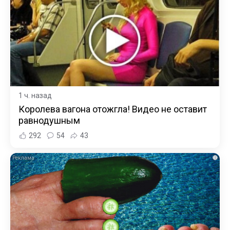
1 ч. назад
Королева вагона отожгла! Видео не оставит
равнодушным
292
54
43
i