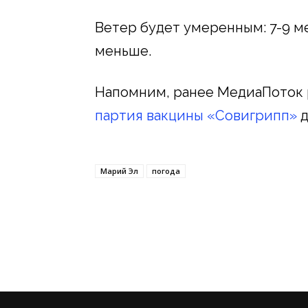
Ветер будет умеренным: 7-9 ме
меньше.
Напомним, ранее МедиаПоток р
партия вакцины «Совигрипп»
д
Марий Эл
погода