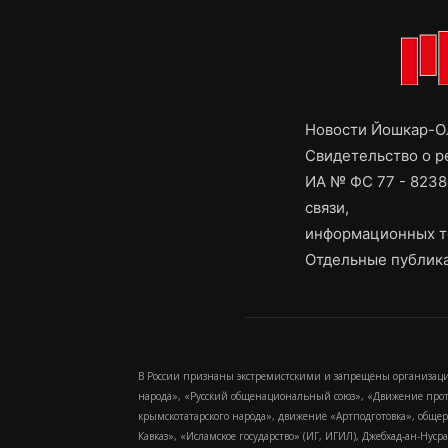
Новости Йошкар-Ол
Свидетельство о 
ИА № ФС 77 - 8238
связи,
информационных т
Отдельные публика
В России признаны экстремистскими и запрещены организаци
народа», «Русский общенациональный союз», «Движение про
крымскотатарского народа», движение «Артподготовка», обще
Кавказ», «Исламское государство» (ИГ, ИГИЛ), Джебхад-ан-Ну