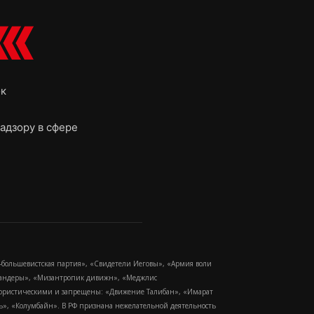
ок
адзору в сфере
-большевистская партия», «Свидетели Иеговы», «Армия воли
 Бандеры», «Мизантропик дивижн», «Меджлис
еррористическими и запрещены: «Движение Талибан», «Имарат
еть», «Колумбайн». В РФ признана нежелательной деятельность