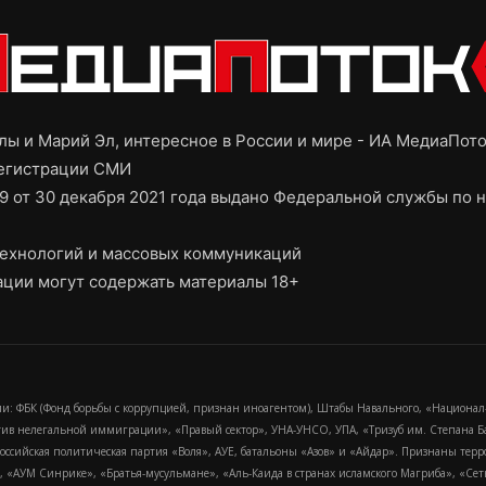
ы и Марий Эл, интересное в России и мире - ИА МедиаПот
регистрации СМИ
9 от 30 декабря 2021 года выдано Федеральной службы по н
ехнологий и массовых коммуникаций
ции могут содержать материалы 18+
и: ФБК (Фонд борьбы с коррупцией, признан иноагентом), Штабы Навального, «Национал
тив нелегальной иммиграции», «Правый сектор», УНА-УНСО, УПА, «Тризуб им. Степана
российская политическая партия «Воля», АУЕ, батальоны «Азов» и «Айдар». Признаны т
сра, «АУМ Синрике», «Братья-мусульмане», «Аль-Каида в странах исламского Магриба», «С