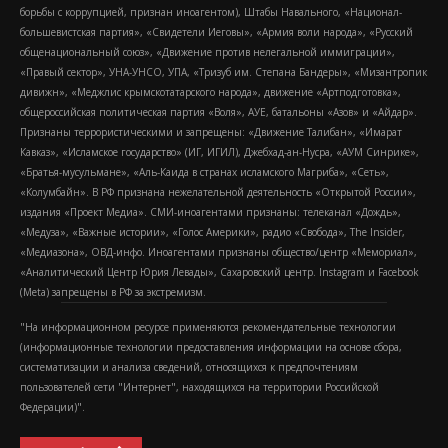
борьбы с коррупцией, признан иноагентом), Штабы Навального, «Национал-
большевистская партия», «Свидетели Иеговы», «Армия воли народа», «Русский
общенациональный союз», «Движение против нелегальной иммиграции»,
«Правый сектор», УНА-УНСО, УПА, «Тризуб им. Степана Бандеры», «Мизантропик
дивижн», «Меджлис крымскотатарского народа», движение «Артподготовка»,
общероссийская политическая партия «Воля», АУЕ, батальоны «Азов» и «Айдар».
Признаны террористическими и запрещены: «Движение Талибан», «Имарат
Кавказ», «Исламское государство» (ИГ, ИГИЛ), Джебхад-ан-Нусра, «АУМ Синрике»,
«Братья-мусульмане», «Аль-Каида в странах исламского Магриба», «Сеть»,
«Колумбайн». В РФ признана нежелательной деятельность «Открытой России»,
издания «Проект Медиа». СМИ-иноагентами признаны: телеканал «Дождь»,
«Медуза», «Важные истории», «Голос Америки», радио «Свобода», The Insider,
«Медиазона», ОВД-инфо. Иноагентами признаны общество/центр «Мемориал»,
«Аналитический Центр Юрия Левады», Сахаровский центр. Instagram и Facebook
(Metа) запрещены в РФ за экстремизм.
"На информационном ресурсе применяются рекомендательные технологии
(информационные технологии предоставления информации на основе сбора,
систематизации и анализа сведений, относящихся к предпочтениям
пользователей сети "Интернет", находящихся на территории Российской
Федерации)".