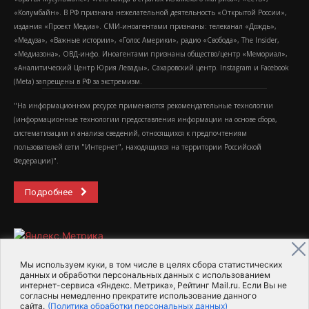
«Колумбайн». В РФ признана нежелательной деятельность «Открытой России»,
издания «Проект Медиа». СМИ-иноагентами признаны: телеканал «Дождь»,
«Медуза», «Важные истории», «Голос Америки», радио «Свобода», The Insider,
«Медиазона», ОВД-инфо. Иноагентами признаны общество/центр «Мемориал»,
«Аналитический Центр Юрия Левады», Сахаровский центр. Instagram и Facebook
(Metа) запрещены в РФ за экстремизм.
"На информационном ресурсе применяются рекомендательные технологии
(информационные технологии предоставления информации на основе сбора,
систематизации и анализа сведений, относящихся к предпочтениям
пользователей сети "Интернет", находящихся на территории Российской
Федерации)".
Подробнее
Мы используем куки, в том числе в целях сбора статистических
данных и обработки персональных данных с использованием
интернет-сервиса «Яндекс. Метрика», Рейтинг Mail.ru. Если Вы не
2015-2026- Информационное агентство МедиаПоток
согласны немедленно прекратите использование данного
сайта.
(Политика обработки персональных данных)