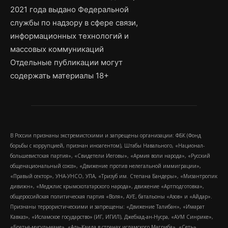
2021 года выдано Федеральной
службы по надзору в сфере связи,
информационных технологий и
массовых коммуникаций
Отдельные публикации могут
содержать материалы 18+
В России признаны экстремистскими и запрещены организации: ФБК (Фонд
борьбы с коррупцией, признан иноагентом), Штабы Навального, «Национал-
большевистская партия», «Свидетели Иеговы», «Армия воли народа», «Русский
общенациональный союз», «Движение против нелегальной иммиграции»,
«Правый сектор», УНА-УНСО, УПА, «Тризуб им. Степана Бандеры», «Мизантропик
дивижн», «Меджлис крымскотатарского народа», движение «Артподготовка»,
общероссийская политическая партия «Воля», АУЕ, батальоны «Азов» и «Айдар».
Признаны террористическими и запрещены: «Движение Талибан», «Имарат
Кавказ», «Исламское государство» (ИГ, ИГИЛ), Джебхад-ан-Нусра, «АУМ Синрике»,
«Братья-мусульмане», «Аль-Каида в странах исламского Магриба», «Сеть»,