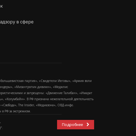
ок
адзору в сфере
-большевистская партия», «Свидетели Иеговы», «Армия воли
 Бандеры», «Мизантропик дивижн», «Меджлис
еррористическими и запрещены: «Движение Талибан», «Имарат
еть», «Колумбайн». В РФ признана нежелательной деятельность
Свобода», The Insider, «Медиазона», ОВД-инфо.
в РФ за экстремизм.
,
Подробнее
".