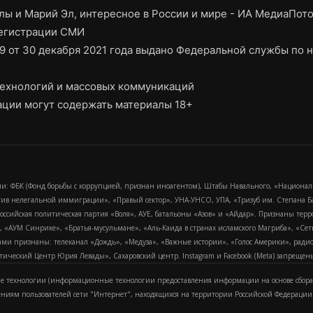
ы и Марий Эл, интересное в России и мире - ИА МедиаПот
регистрации СМИ
9 от 30 декабря 2021 года выдано Федеральной службы по н
ехнологий и массовых коммуникаций
ции могут содержать материалы 18+
и: ФБК (Фонд борьбы с коррупцией, признан иноагентом), Штабы Навального, «Национал
тив нелегальной иммиграции», «Правый сектор», УНА-УНСО, УПА, «Тризуб им. Степана
российская политическая партия «Воля», АУЕ, батальоны «Азов» и «Айдар». Признаны т
сра, «АУМ Синрике», «Братья-мусульмане», «Аль-Каида в странах исламского Магриба», «С
и признаны: телеканал «Дождь», «Медуза», «Важные истории», «Голос Америки», радио «
еский Центр Юрия Левады», Сахаровский центр. Instagram и Facebook (Metа) запрещены 
 технологии (информационные технологии предоставления информации на основе сбора
ениям пользователей сети "Интернет", находящихся на территории Российской Федерации)