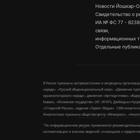
Новости Йошкар-Ол
Свидетельство о 
ИА № ФС 77 - 8238
связи,
информационных т
Отдельные публика
В России признаны экстремистскими и запрещены организаци
народа», «Русский общенациональный союз», «Движение про
крымскотатарского народа», движение «Артподготовка», обще
Кавказ», «Исламское государство» (ИГ, ИГИЛ), Джебхад-ан-Ну
«Открытой России», издания «Проект Медиа». СМИ-иноагентам
Иноагентами признаны общество/центр «Мемориал», «Аналитич
"На информационном ресурсе применяются рекомендательные
систематизации и анализа сведений, относящихся к предпочт