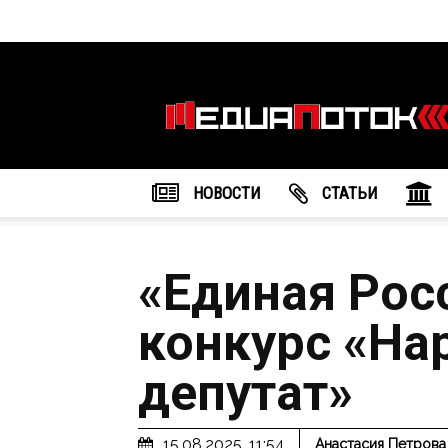
Информационное
агентство
"МедиаПоток"
НОВОСТИ
CТАТЬИ
«Единая Рос
конкурс «На
депутат»
15.08.2025, 11:54
Анастасия Петрова