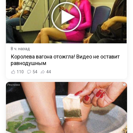
8 ч. назад
Королева вагона отожгла! Видео не оставит
равнодушным
110
54
44
i