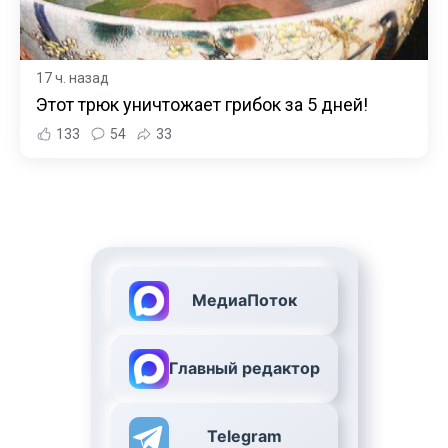
17 ч. назад
Этот трюк уничтожает грибок за 5 дней!
133
54
33
МедиаПоток
Главный редактор
Telegram