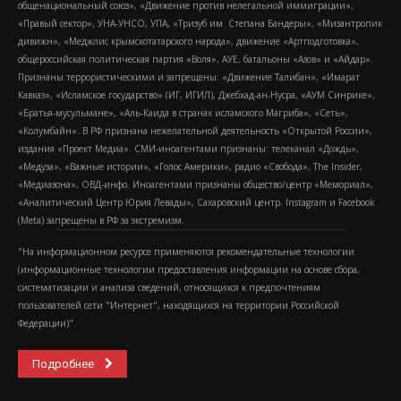
общенациональный союз», «Движение против нелегальной иммиграции»,
«Правый сектор», УНА-УНСО, УПА, «Тризуб им. Степана Бандеры», «Мизантропик
дивижн», «Меджлис крымскотатарского народа», движение «Артподготовка»,
общероссийская политическая партия «Воля», АУЕ, батальоны «Азов» и «Айдар».
Признаны террористическими и запрещены: «Движение Талибан», «Имарат
Кавказ», «Исламское государство» (ИГ, ИГИЛ), Джебхад-ан-Нусра, «АУМ Синрике»,
«Братья-мусульмане», «Аль-Каида в странах исламского Магриба», «Сеть»,
«Колумбайн». В РФ признана нежелательной деятельность «Открытой России»,
издания «Проект Медиа». СМИ-иноагентами признаны: телеканал «Дождь»,
«Медуза», «Важные истории», «Голос Америки», радио «Свобода», The Insider,
«Медиазона», ОВД-инфо. Иноагентами признаны общество/центр «Мемориал»,
«Аналитический Центр Юрия Левады», Сахаровский центр. Instagram и Facebook
(Metа) запрещены в РФ за экстремизм.
"На информационном ресурсе применяются рекомендательные технологии
(информационные технологии предоставления информации на основе сбора,
систематизации и анализа сведений, относящихся к предпочтениям
пользователей сети "Интернет", находящихся на территории Российской
Федерации)".
Подробнее