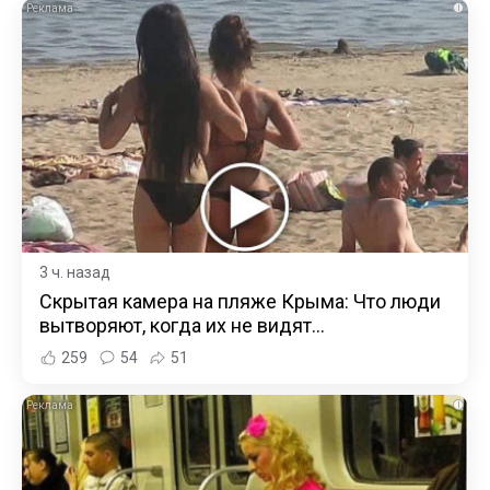
i
3 ч. назад
Скрытая камера на пляже Крыма: Что люди
вытворяют, когда их не видят...
259
54
51
i