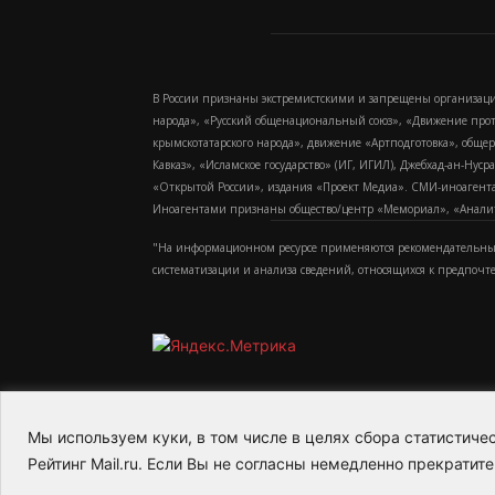
В России признаны экстремистскими и запрещены организаци
народа», «Русский общенациональный союз», «Движение про
крымскотатарского народа», движение «Артподготовка», обще
Кавказ», «Исламское государство» (ИГ, ИГИЛ), Джебхад-ан-Ну
«Открытой России», издания «Проект Медиа». СМИ-иноагентам
Иноагентами признаны общество/центр «Мемориал», «Аналитич
"На информационном ресурсе применяются рекомендательные
систематизации и анализа сведений, относящихся к предпочт
Мы используем куки, в том числе в целях сбора статистич
2015-2026- Информационное агентство МедиаПото
Рейтинг Mail.ru. Если Вы не согласны немедленно прекратите