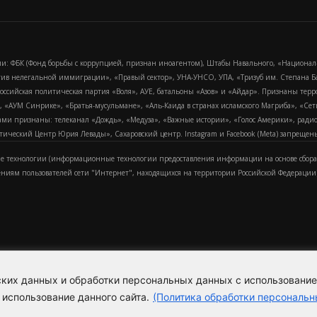
и: ФБК (Фонд борьбы с коррупцией, признан иноагентом), Штабы Навального, «Национал
тив нелегальной иммиграции», «Правый сектор», УНА-УНСО, УПА, «Тризуб им. Степана
российская политическая партия «Воля», АУЕ, батальоны «Азов» и «Айдар». Признаны т
сра, «АУМ Синрике», «Братья-мусульмане», «Аль-Каида в странах исламского Магриба», «С
и признаны: телеканал «Дождь», «Медуза», «Важные истории», «Голос Америки», радио «
еский Центр Юрия Левады», Сахаровский центр. Instagram и Facebook (Metа) запрещены 
 технологии (информационные технологии предоставления информации на основе сбора
ениям пользователей сети "Интернет", находящихся на территории Российской Федерации)
еских данных и обработки персональных данных с использовани
Для справки
Об издании
Пол
к
 использование данного сайта.
(Политика обработки персональн
Политика обработки персональ