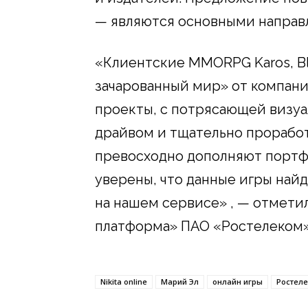
— являются основными направ
«Клиентские MMORPG Karos, Bla
зачарованный мир» от компании
проекты, с потрясающей визуа
драйвом и тщательно прорабо
превосходно дополняют портфо
уверены, что данные игры най
на нашем сервисе» , — отмети
платформа» ПАО «Ростелеком»
Nikita online
Марий Эл
онлайн игры
Ростел