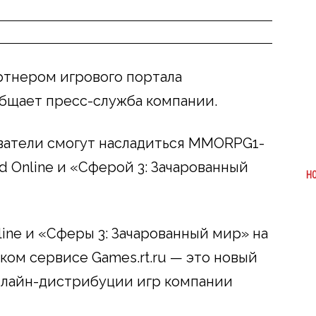
артнером игрового портала
общает пресс-служба компании.
ватели смогут насладиться MMORPG1-
ld Online и «Сферой 3: Зачарованный
Н
line и «Сферы 3: Зачарованный мир» на
м сервисе Games.rt.ru — это новый
нлайн-дистрибуции игр компании