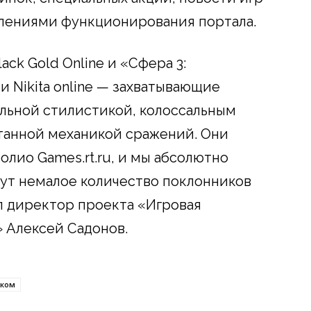
лениями функционирования портала.
ck Gold Online и «Сфера 3:
 Nikita online — захватывающие
льной стилистикой, колоссальным
танной механикой сражений. Они
лио Games.rt.ru, и мы абсолютно
дут немалое количество поклонников
л директор проекта «Игровая
 Алексей Садонов.
еком