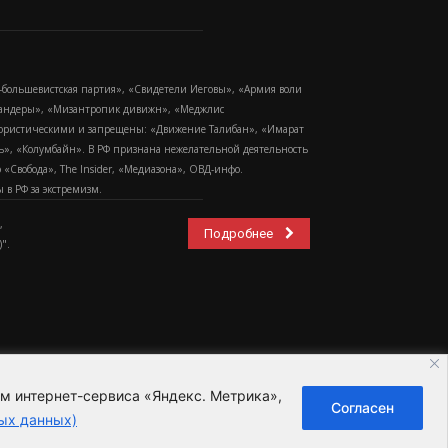
-большевистская партия», «Свидетели Иеговы», «Армия воли
 Бандеры», «Мизантропик дивижн», «Меджлис
еррористическими и запрещены: «Движение Талибан», «Имарат
еть», «Колумбайн». В РФ признана нежелательной деятельность
Свобода», The Insider, «Медиазона», ОВД-инфо.
в РФ за экстремизм.
,
Подробнее
".
ем интернет-сервиса «Яндекс. Метрика»,
Согласен
ьзовательское соглашение
ых данных)
ных данных