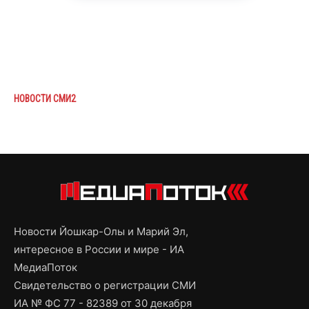
НОВОСТИ СМИ2
Новости Йошкар-Олы и Марий Эл,
интересное в России и мире - ИА
МедиаПоток
Свидетельство о регистрации СМИ
ИА № ФС 77 - 82389 от 30 декабря