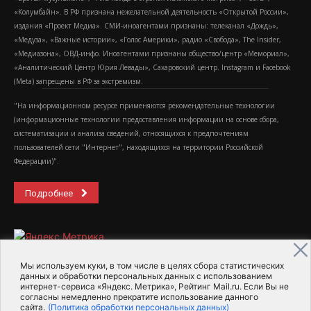
«Колумбайн». В РФ признана нежелательной деятельность «Открытой России»,
издания «Проект Медиа». СМИ-иноагентами признаны: телеканал «Дождь»,
«Медуза», «Важные истории», «Голос Америки», радио «Свобода», The Insider,
«Медиазона», ОВД-инфо. Иноагентами признаны общество/центр «Мемориал»,
«Аналитический Центр Юрия Левады», Сахаровский центр. Instagram и Facebook
(Metа) запрещены в РФ за экстремизм.
"На информационном ресурсе применяются рекомендательные технологии
(информационные технологии предоставления информации на основе сбора,
систематизации и анализа сведений, относящихся к предпочтениям
пользователей сети "Интернет", находящихся на территории Российской
Федерации)".
Подробнее
Мы используем куки, в том числе в целях сбора статистических
данных и обработки персональных данных с использованием
интернет-сервиса «Яндекс. Метрика», Рейтинг Mail.ru. Если Вы не
2015-2026- Информационное агентство МедиаПоток
согласны немедленно прекратите использование данного
сайта.
(Политика обработки персональных данных)