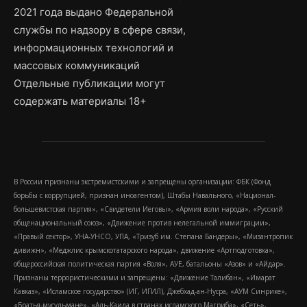
2021 года выдано Федеральной
службы по надзору в сфере связи,
информационных технологий и
массовых коммуникаций
Отдельные публикации могут
содержать материалы 18+
В России признаны экстремистскими и запрещены организации: ФБК (Фонд
борьбы с коррупцией, признан иноагентом), Штабы Навального, «Национал-
большевистская партия», «Свидетели Иеговы», «Армия воли народа», «Русский
общенациональный союз», «Движение против нелегальной иммиграции»,
«Правый сектор», УНА-УНСО, УПА, «Тризуб им. Степана Бандеры», «Мизантропик
дивижн», «Меджлис крымскотатарского народа», движение «Артподготовка»,
общероссийская политическая партия «Воля», АУЕ, батальоны «Азов» и «Айдар».
Признаны террористическими и запрещены: «Движение Талибан», «Имарат
Кавказ», «Исламское государство» (ИГ, ИГИЛ), Джебхад-ан-Нусра, «АУМ Синрике»,
«Братья-мусульмане», «Аль-Каида в странах исламского Магриба», «Сеть»,