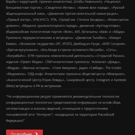
борьбы с коррупцией, признан иноагентом), Штабы Навального, «Национал-
большевистская партия», «Свидетели Иеговы», «Армия воли народа», «Русский
общенациональный союз», «Движение против нелегальной иммиграции»,
«Правый сектор», УНА-УНСО, УПА, «Тризуб им. Степана Бандеры», «Мизантропик
дивижн», «Меджлис крымскотатарского народа», движение «Артподготовка»,
общероссийская политическая партия «Воля», АУЕ, батальоны «Азов» и «Айдар».
Признаны террористическими и запрещены: «Движение Талибан», «Имарат
Кавказ», «Исламское государство» (ИГ, ИГИЛ), Джебхад-ан-Нусра, «АУМ Синрике»,
«Братья-мусульмане», «Аль-Каида в странах исламского Магриба», «Сеть»,
«Колумбайн». В РФ признана нежелательной деятельность «Открытой России»,
издания «Проект Медиа». СМИ-иноагентами признаны: телеканал «Дождь»,
«Медуза», «Важные истории», «Голос Америки», радио «Свобода», The Insider,
«Медиазона», ОВД-инфо. Иноагентами признаны общество/центр «Мемориал»,
«Аналитический Центр Юрия Левады», Сахаровский центр. Instagram и Facebook
(Metа) запрещены в РФ за экстремизм.
"На информационном ресурсе применяются рекомендательные технологии
(информационные технологии предоставления информации на основе сбора,
систематизации и анализа сведений, относящихся к предпочтениям
пользователей сети "Интернет", находящихся на территории Российской
Федерации)".
Подробнее