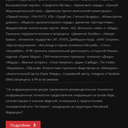
большевистская партия», «Свидетели Иеговы», «Армия воли народа», «Русский
общенациональный союз», «Движение против нелегальной иммиграции»,
«Правый сектор», УНА-УНСО, УПА, «Тризуб им. Степана Бандеры», «Мизантропик
дивижн», «Меджлис крымскотатарского народа», движение «Артподготовка»,
общероссийская политическая партия «Воля», АУЕ, батальоны «Азов» и «Айдар».
Признаны террористическими и запрещены: «Движение Талибан», «Имарат
Кавказ», «Исламское государство» (ИГ, ИГИЛ), Джебхад-ан-Нусра, «АУМ Синрике»,
«Братья-мусульмане», «Аль-Каида в странах исламского Магриба», «Сеть»,
«Колумбайн». В РФ признана нежелательной деятельность «Открытой России»,
издания «Проект Медиа». СМИ-иноагентами признаны: телеканал «Дождь»,
«Медуза», «Важные истории», «Голос Америки», радио «Свобода», The Insider,
«Медиазона», ОВД-инфо. Иноагентами признаны общество/центр «Мемориал»,
«Аналитический Центр Юрия Левады», Сахаровский центр. Instagram и Facebook
(Metа) запрещены в РФ за экстремизм.
"На информационном ресурсе применяются рекомендательные технологии
(информационные технологии предоставления информации на основе сбора,
систематизации и анализа сведений, относящихся к предпочтениям
пользователей сети "Интернет", находящихся на территории Российской
Федерации)".
Подробнее