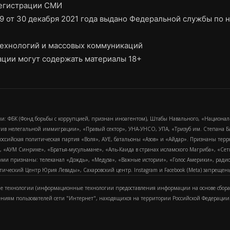
регистрации СМИ
9 от 30 декабря 2021 года выдано Федеральной службы по н
ехнологий и массовых коммуникаций
ции могут содержать материалы 18+
и: ФБК (Фонд борьбы с коррупцией, признан иноагентом), Штабы Навального, «Национал
тив нелегальной иммиграции», «Правый сектор», УНА-УНСО, УПА, «Тризуб им. Степана
российская политическая партия «Воля», АУЕ, батальоны «Азов» и «Айдар». Признаны т
сра, «АУМ Синрике», «Братья-мусульмане», «Аль-Каида в странах исламского Магриба», «С
и признаны: телеканал «Дождь», «Медуза», «Важные истории», «Голос Америки», радио «
еский Центр Юрия Левады», Сахаровский центр. Instagram и Facebook (Metа) запрещены 
 технологии (информационные технологии предоставления информации на основе сбора
ениям пользователей сети "Интернет", находящихся на территории Российской Федерации)