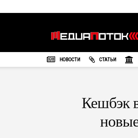
Информационное
агентство
"МедиаПоток"
НОВОСТИ
CТАТЬИ
Кешбэк 
новые