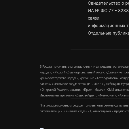
Свидетельство о 
ИА № ФС 77 - 8238
связи,
информационных т
Отдельные публика
В России признаны экстремистскими и запрещены организаци
народа», «Русский общенациональный союз», «Движение про
крымскотатарского народа», движение «Артподготовка», обще
Кавказ», «Исламское государство» (ИГ, ИГИЛ), Джебхад-ан-Ну
«Открытой России», издания «Проект Медиа». СМИ-иноагентам
Иноагентами признаны общество/центр «Мемориал», «Аналитич
"На информационном ресурсе применяются рекомендательные
систематизации и анализа сведений, относящихся к предпочт