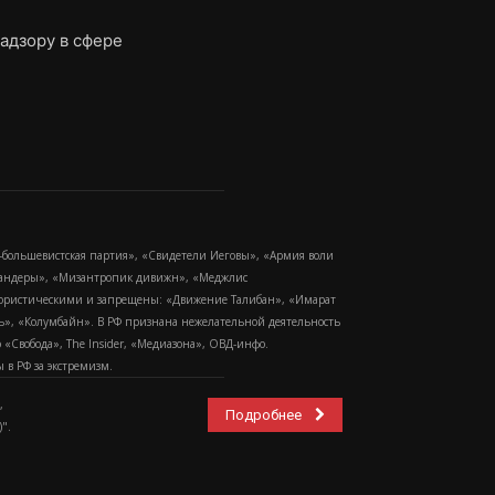
адзору в сфере
-большевистская партия», «Свидетели Иеговы», «Армия воли
 Бандеры», «Мизантропик дивижн», «Меджлис
еррористическими и запрещены: «Движение Талибан», «Имарат
еть», «Колумбайн». В РФ признана нежелательной деятельность
Свобода», The Insider, «Медиазона», ОВД-инфо.
в РФ за экстремизм.
,
Подробнее
".