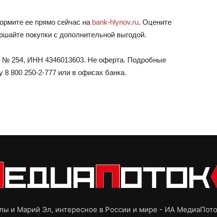
формите ее прямо сейчас на
bank-hlynov.ru
. Оцените
ршайте покупки с дополнительной выгодой.
 № 254, ИНН 4346013603. Не оферта. Подробные
у 8 800 250-2-777 или в офисах банка.
ы и Марий Эл, интересное в России и мире - ИА МедиаПот