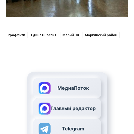
граффити
Единая Россия
Марий Эл
Моркинский район
МедиаПоток
Главный редактор
Telegram