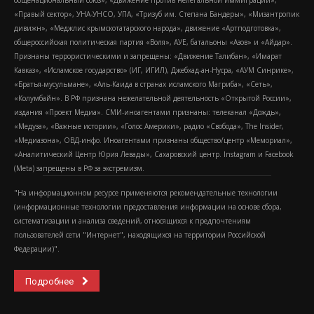
общенациональный союз», «Движение против нелегальной иммиграции»,
«Правый сектор», УНА-УНСО, УПА, «Тризуб им. Степана Бандеры», «Мизантропик
дивижн», «Меджлис крымскотатарского народа», движение «Артподготовка»,
общероссийская политическая партия «Воля», АУЕ, батальоны «Азов» и «Айдар».
Признаны террористическими и запрещены: «Движение Талибан», «Имарат
Кавказ», «Исламское государство» (ИГ, ИГИЛ), Джебхад-ан-Нусра, «АУМ Синрике»,
«Братья-мусульмане», «Аль-Каида в странах исламского Магриба», «Сеть»,
«Колумбайн». В РФ признана нежелательной деятельность «Открытой России»,
издания «Проект Медиа». СМИ-иноагентами признаны: телеканал «Дождь»,
«Медуза», «Важные истории», «Голос Америки», радио «Свобода», The Insider,
«Медиазона», ОВД-инфо. Иноагентами признаны общество/центр «Мемориал»,
«Аналитический Центр Юрия Левады», Сахаровский центр. Instagram и Facebook
(Metа) запрещены в РФ за экстремизм.
"На информационном ресурсе применяются рекомендательные технологии
(информационные технологии предоставления информации на основе сбора,
систематизации и анализа сведений, относящихся к предпочтениям
пользователей сети "Интернет", находящихся на территории Российской
Федерации)".
Подробнее