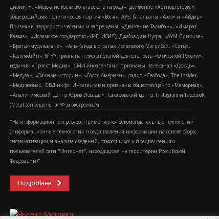
дивижн», «Меджлис крымскотатарского народа», движение «Артподготовка»,
общероссийская политическая партия «Воля», АУЕ, батальоны «Азов» и «Айдар».
Признаны террористическими и запрещены: «Движение Талибан», «Имарат
Кавказ», «Исламское государство» (ИГ, ИГИЛ), Джебхад-ан-Нусра, «АУМ Синрике»,
«Братья-мусульмане», «Аль-Каида в странах исламского Магриба», «Сеть»,
«Колумбайн». В РФ признана нежелательной деятельность «Открытой России»,
издания «Проект Медиа». СМИ-иноагентами признаны: телеканал «Дождь»,
«Медуза», «Важные истории», «Голос Америки», радио «Свобода», The Insider,
«Медиазона», ОВД-инфо. Иноагентами признаны общество/центр «Мемориал»,
«Аналитический Центр Юрия Левады», Сахаровский центр. Instagram и Facebook
(Metа) запрещены в РФ за экстремизм.
"На информационном ресурсе применяются рекомендательные технологии
(информационные технологии предоставления информации на основе сбора,
систематизации и анализа сведений, относящихся к предпочтениям
пользователей сети "Интернет", находящихся на территории Российской
Федерации)".
Подробнее