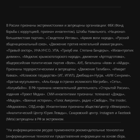
В России признаны экстремистскими и запрещены организации: ФБК (Фонд
борьбы с коррупцией, признан иноагентом), Штабы Навального, «Национал-
большевистская партия», «Свидетели Иеговы», «Армия воли народа», «Русский
общенациональный союз», «Движение против нелегальной иммиграции»,
«Правый сектор», УНА-УНСО, УПА, «Тризуб им. Степана Бандеры», «Мизантропик
дивижн», «Меджлис крымскотатарского народа», движение «Артподготовка»,
общероссийская политическая партия «Воля», АУЕ, батальоны «Азов» и «Айдар».
Признаны террористическими и запрещены: «Движение Талибан», «Имарат
Кавказ», «Исламское государство» (ИГ, ИГИЛ), Джебхад-ан-Нусра, «АУМ Синрике»,
«Братья-мусульмане», «Аль-Каида в странах исламского Магриба», «Сеть»,
«Колумбайн». В РФ признана нежелательной деятельность «Открытой России»,
издания «Проект Медиа». СМИ-иноагентами признаны: телеканал «Дождь»,
«Медуза», «Важные истории», «Голос Америки», радио «Свобода», The Insider,
«Медиазона», ОВД-инфо. Иноагентами признаны общество/центр «Мемориал»,
«Аналитический Центр Юрия Левады», Сахаровский центр. Instagram и Facebook
(Metа) запрещены в РФ за экстремизм.
"На информационном ресурсе применяются рекомендательные технологии
(информационные технологии предоставления информации на основе сбора,