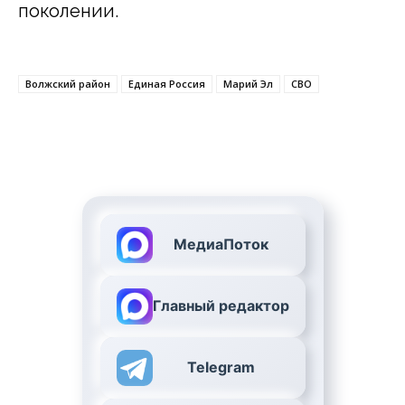
поколении.
Волжский район
Единая Россия
Марий Эл
СВО
МедиаПоток
Главный редактор
Telegram