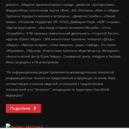
дивижн», «Меджлис крымскотатарского народа», движение «Артподготовка»,
общероссийская политическая партия «Воля», АУЕ, батальоны «Азов» и «Айдар».
Признаны террористическими и запрещены: «Движение Талибан», «Имарат
Кавказ», «Исламское государство» (ИГ, ИГИЛ), Джебхад-ан-Нусра, «АУМ Синрике»,
«Братья-мусульмане», «Аль-Каида в странах исламского Магриба», «Сеть»,
«Колумбайн». В РФ признана нежелательной деятельность «Открытой России»,
издания «Проект Медиа». СМИ-иноагентами признаны: телеканал «Дождь»,
«Медуза», «Важные истории», «Голос Америки», радио «Свобода», The Insider,
«Медиазона», ОВД-инфо. Иноагентами признаны общество/центр «Мемориал»,
«Аналитический Центр Юрия Левады», Сахаровский центр. Instagram и Facebook
(Metа) запрещены в РФ за экстремизм.
"На информационном ресурсе применяются рекомендательные технологии
(информационные технологии предоставления информации на основе сбора,
систематизации и анализа сведений, относящихся к предпочтениям
пользователей сети "Интернет", находящихся на территории Российской
Федерации)".
Подробнее