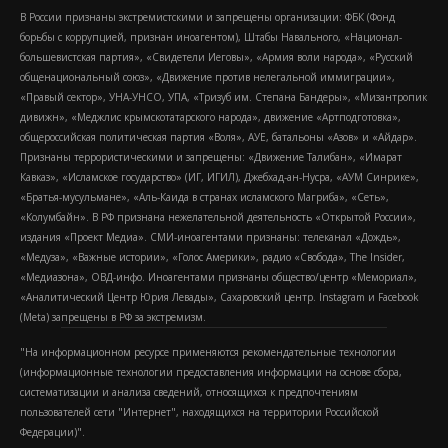
В России признаны экстремистскими и запрещены организации: ФБК (Фонд
борьбы с коррупцией, признан иноагентом), Штабы Навального, «Национал-
большевистская партия», «Свидетели Иеговы», «Армия воли народа», «Русский
общенациональный союз», «Движение против нелегальной иммиграции»,
«Правый сектор», УНА-УНСО, УПА, «Тризуб им. Степана Бандеры», «Мизантропик
дивижн», «Меджлис крымскотатарского народа», движение «Артподготовка»,
общероссийская политическая партия «Воля», АУЕ, батальоны «Азов» и «Айдар».
Признаны террористическими и запрещены: «Движение Талибан», «Имарат
Кавказ», «Исламское государство» (ИГ, ИГИЛ), Джебхад-ан-Нусра, «АУМ Синрике»,
«Братья-мусульмане», «Аль-Каида в странах исламского Магриба», «Сеть»,
«Колумбайн». В РФ признана нежелательной деятельность «Открытой России»,
издания «Проект Медиа». СМИ-иноагентами признаны: телеканал «Дождь»,
«Медуза», «Важные истории», «Голос Америки», радио «Свобода», The Insider,
«Медиазона», ОВД-инфо. Иноагентами признаны общество/центр «Мемориал»,
«Аналитический Центр Юрия Левады», Сахаровский центр. Instagram и Facebook
(Metа) запрещены в РФ за экстремизм.
"На информационном ресурсе применяются рекомендательные технологии
(информационные технологии предоставления информации на основе сбора,
систематизации и анализа сведений, относящихся к предпочтениям
пользователей сети "Интернет", находящихся на территории Российской
Федерации)".