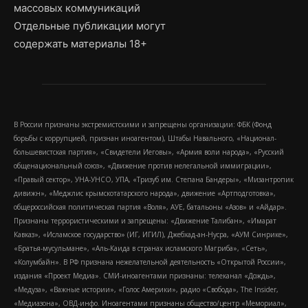
массовых коммуникаций
Отдельные публикации могут
содержать материалы 18+
В России признаны экстремистскими и запрещены организации: ФБК (Фонд
борьбы с коррупцией, признан иноагентом), Штабы Навального, «Национал-
большевистская партия», «Свидетели Иеговы», «Армия воли народа», «Русский
общенациональный союз», «Движение против нелегальной иммиграции»,
«Правый сектор», УНА-УНСО, УПА, «Тризуб им. Степана Бандеры», «Мизантропик
дивижн», «Меджлис крымскотатарского народа», движение «Артподготовка»,
общероссийская политическая партия «Воля», АУЕ, батальоны «Азов» и «Айдар».
Признаны террористическими и запрещены: «Движение Талибан», «Имарат
Кавказ», «Исламское государство» (ИГ, ИГИЛ), Джебхад-ан-Нусра, «АУМ Синрике»,
«Братья-мусульмане», «Аль-Каида в странах исламского Магриба», «Сеть»,
«Колумбайн». В РФ признана нежелательной деятельность «Открытой России»,
издания «Проект Медиа». СМИ-иноагентами признаны: телеканал «Дождь»,
«Медуза», «Важные истории», «Голос Америки», радио «Свобода», The Insider,
«Медиазона», ОВД-инфо. Иноагентами признаны общество/центр «Мемориал»,