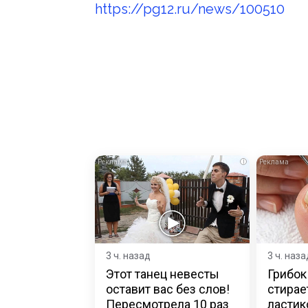
https://pg12.ru/news/100510
i
3 ч. назад
3 ч. наза
Этот танец невесты
Грибок
оставит вас без слов!
стирае
Пересмотрела 10 раз
ластик