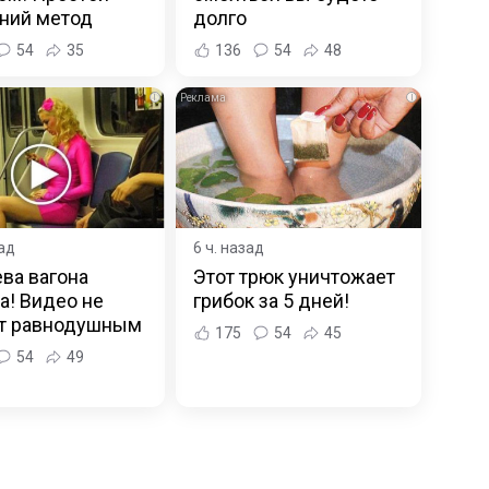
ний метод
долго
54
35
136
54
48
i
i
зад
6 ч. назад
ва вагона
Этот трюк уничтожает
а! Видео не
грибок за 5 дней!
ит равнодушным
175
54
45
54
49