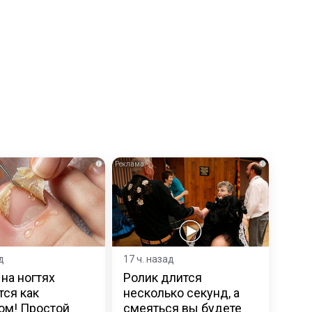
i
i
д
17 ч. назад
 на ногтях
Ролик длится
тся как
несколько секунд, а
ом! Простой
смеяться вы будете