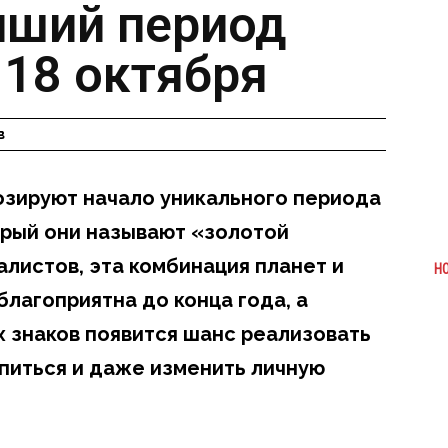
учший период
 18 октября
в
нозируют начало уникального периода
торый они называют «золотой
алистов, эта комбинация планет и
Н
лагоприятна до конца года, а
х знаков появится шанс реализовать
питься и даже изменить личную