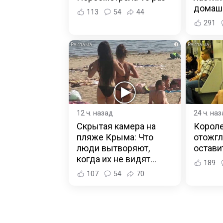
домаш
113
54
44
291
i
12 ч. назад
24 ч. на
Скрытая камера на
Короле
пляже Крыма: Что
отожгл
люди вытворяют,
остав
когда их не видят...
189
107
54
70