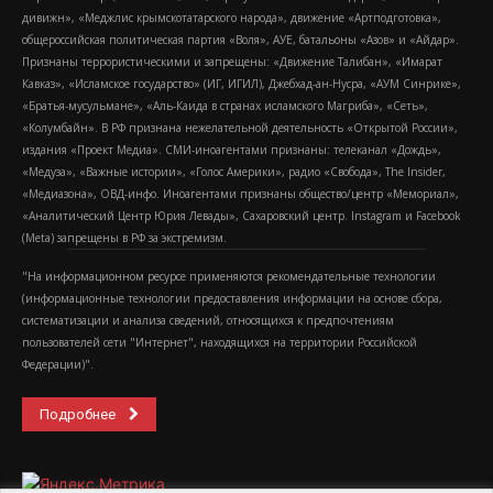
дивижн», «Меджлис крымскотатарского народа», движение «Артподготовка»,
общероссийская политическая партия «Воля», АУЕ, батальоны «Азов» и «Айдар».
Признаны террористическими и запрещены: «Движение Талибан», «Имарат
Кавказ», «Исламское государство» (ИГ, ИГИЛ), Джебхад-ан-Нусра, «АУМ Синрике»,
«Братья-мусульмане», «Аль-Каида в странах исламского Магриба», «Сеть»,
«Колумбайн». В РФ признана нежелательной деятельность «Открытой России»,
издания «Проект Медиа». СМИ-иноагентами признаны: телеканал «Дождь»,
«Медуза», «Важные истории», «Голос Америки», радио «Свобода», The Insider,
«Медиазона», ОВД-инфо. Иноагентами признаны общество/центр «Мемориал»,
«Аналитический Центр Юрия Левады», Сахаровский центр. Instagram и Facebook
(Metа) запрещены в РФ за экстремизм.
"На информационном ресурсе применяются рекомендательные технологии
(информационные технологии предоставления информации на основе сбора,
систематизации и анализа сведений, относящихся к предпочтениям
пользователей сети "Интернет", находящихся на территории Российской
Федерации)".
Подробнее