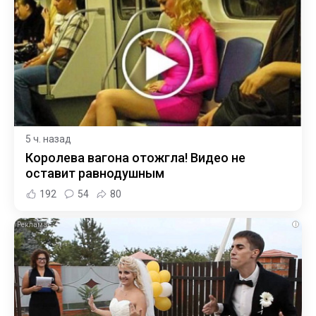
5 ч. назад
Королева вагона отожгла! Видео не
оставит равнодушным
192
54
80
i