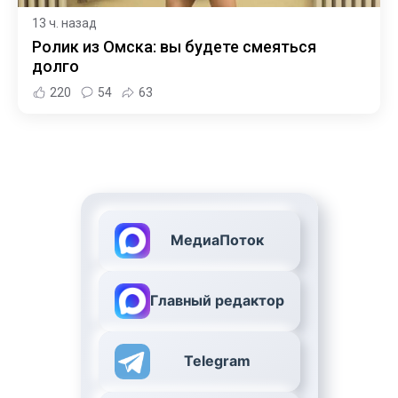
13 ч. назад
Ролик из Омска: вы будете смеяться
долго
220
54
63
МедиаПоток
Главный редактор
Telegram