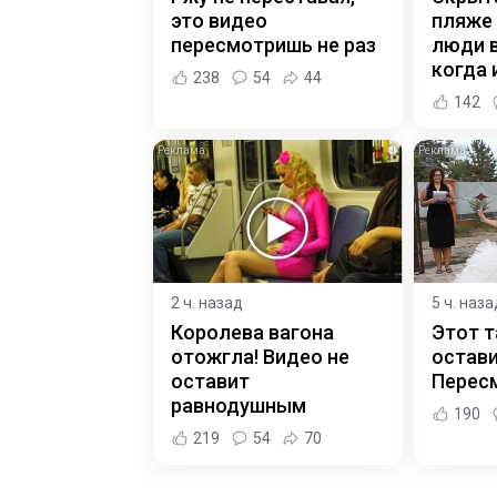
это видео
пляже
пересмотришь не раз
люди 
когда и
238
54
44
142
i
2 ч. назад
5 ч. наза
Королева вагона
Этот т
отожгла! Видео не
остави
оставит
Пересм
равнодушным
190
219
54
70