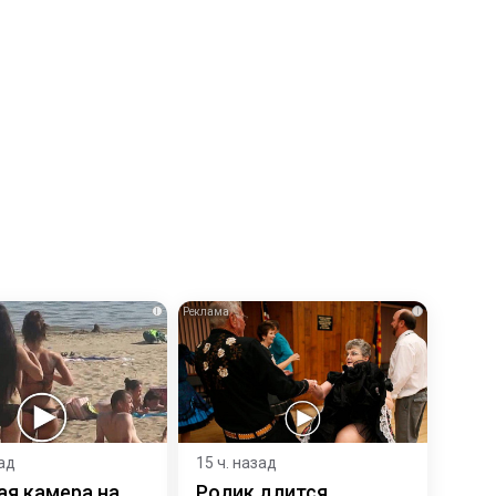
i
i
зад
15 ч. назад
ая камера на
Ролик длится