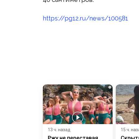
https://pg12.ru/news/100581
i
13 ч. назад
15 ч. на
Ржу не переставая,
Скрыт