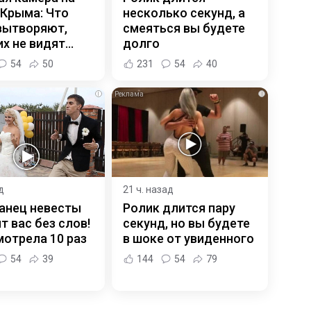
 Крыма: Что
несколько секунд, а
вытворяют,
смеяться вы будете
х не видят...
долго
54
50
231
54
40
i
i
д
21 ч. назад
анец невесты
Ролик длится пару
т вас без слов!
секунд, но вы будете
отрела 10 раз
в шоке от увиденного
54
39
144
54
79