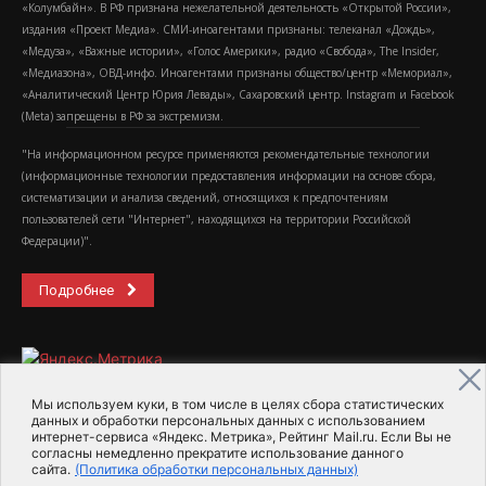
«Колумбайн». В РФ признана нежелательной деятельность «Открытой России»,
издания «Проект Медиа». СМИ-иноагентами признаны: телеканал «Дождь»,
«Медуза», «Важные истории», «Голос Америки», радио «Свобода», The Insider,
«Медиазона», ОВД-инфо. Иноагентами признаны общество/центр «Мемориал»,
«Аналитический Центр Юрия Левады», Сахаровский центр. Instagram и Facebook
(Metа) запрещены в РФ за экстремизм.
"На информационном ресурсе применяются рекомендательные технологии
(информационные технологии предоставления информации на основе сбора,
систематизации и анализа сведений, относящихся к предпочтениям
пользователей сети "Интернет", находящихся на территории Российской
Федерации)".
Подробнее
Мы используем куки, в том числе в целях сбора статистических
данных и обработки персональных данных с использованием
интернет-сервиса «Яндекс. Метрика», Рейтинг Mail.ru. Если Вы не
2015-2026- Информационное агентство МедиаПоток
согласны немедленно прекратите использование данного
сайта.
(Политика обработки персональных данных)