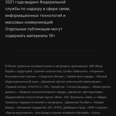
2021 года выдано Федеральной
службы по надзору в сфере связи,
информационных технологий и
массовых коммуникаций
Отдельные публикации могут
содержать материалы 18+
В России признаны экстремистскими и запрещены организации: ФБК (Фонд
борьбы с коррупцией, признан иноагентом), Штабы Навального, «Национал-
большевистская партия», «Свидетели Иеговы», «Армия воли народа», «Русский
общенациональный союз», «Движение против нелегальной иммиграции»,
«Правый сектор», УНА-УНСО, УПА, «Тризуб им. Степана Бандеры», «Мизантропик
дивижн», «Меджлис крымскотатарского народа», движение «Артподготовка»,
общероссийская политическая партия «Воля», АУЕ, батальоны «Азов» и «Айдар».
Признаны террористическими и запрещены: «Движение Талибан», «Имарат
Кавказ», «Исламское государство» (ИГ, ИГИЛ), Джебхад-ан-Нусра, «АУМ Синрике»,
«Братья-мусульмане», «Аль-Каида в странах исламского Магриба», «Сеть»,