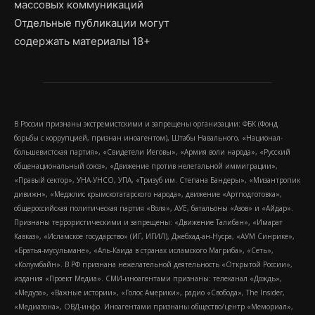
массовых коммуникаций
Отдельные публикации могут
содержать материалы 18+
В России признаны экстремистскими и запрещены организации: ФБК (Фонд
борьбы с коррупцией, признан иноагентом), Штабы Навального, «Национал-
большевистская партия», «Свидетели Иеговы», «Армия воли народа», «Русский
общенациональный союз», «Движение против нелегальной иммиграции»,
«Правый сектор», УНА-УНСО, УПА, «Тризуб им. Степана Бандеры», «Мизантропик
дивижн», «Меджлис крымскотатарского народа», движение «Артподготовка»,
общероссийская политическая партия «Воля», АУЕ, батальоны «Азов» и «Айдар».
Признаны террористическими и запрещены: «Движение Талибан», «Имарат
Кавказ», «Исламское государство» (ИГ, ИГИЛ), Джебхад-ан-Нусра, «АУМ Синрике»,
«Братья-мусульмане», «Аль-Каида в странах исламского Магриба», «Сеть»,
«Колумбайн». В РФ признана нежелательной деятельность «Открытой России»,
издания «Проект Медиа». СМИ-иноагентами признаны: телеканал «Дождь»,
«Медуза», «Важные истории», «Голос Америки», радио «Свобода», The Insider,
«Медиазона», ОВД-инфо. Иноагентами признаны общество/центр «Мемориал»,