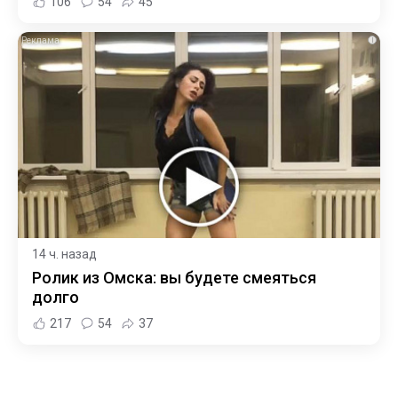
106
54
45
i
14 ч. назад
Ролик из Омска: вы будете смеяться
долго
217
54
37