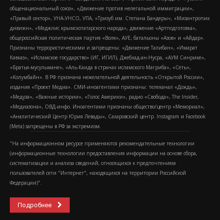
общенациональный союз», «Движение против нелегальной иммиграции»,
«Правый сектор», УНА-УНСО, УПА, «Тризуб им. Степана Бандеры», «Мизантропик
дивижн», «Меджлис крымскотатарского народа», движение «Артподготовка»,
общероссийская политическая партия «Воля», АУЕ, батальоны «Азов» и «Айдар».
Признаны террористическими и запрещены: «Движение Талибан», «Имарат
Кавказ», «Исламское государство» (ИГ, ИГИЛ), Джебхад-ан-Нусра, «АУМ Синрике»,
«Братья-мусульмане», «Аль-Каида в странах исламского Магриба», «Сеть»,
«Колумбайн». В РФ признана нежелательной деятельность «Открытой России»,
издания «Проект Медиа». СМИ-иноагентами признаны: телеканал «Дождь»,
«Медуза», «Важные истории», «Голос Америки», радио «Свобода», The Insider,
«Медиазона», ОВД-инфо. Иноагентами признаны общество/центр «Мемориал»,
«Аналитический Центр Юрия Левады», Сахаровский центр. Instagram и Facebook
(Metа) запрещены в РФ за экстремизм.
"На информационном ресурсе применяются рекомендательные технологии
(информационные технологии предоставления информации на основе сбора,
систематизации и анализа сведений, относящихся к предпочтениям
пользователей сети "Интернет", находящихся на территории Российской
Федерации)".
Подробнее