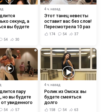
зад
4 ч. назад
 длится
Этот танец невесты
ько секунд, а
оставит вас без слов!
ся вы будете
Пересмотрела 10 раз
174
54
37
54
30
i
i
д
4 ч. назад
длится пару
Ролик из Омска: вы
, но вы будете
будете смеяться
 от увиденного
долго
54
57
158
54
63