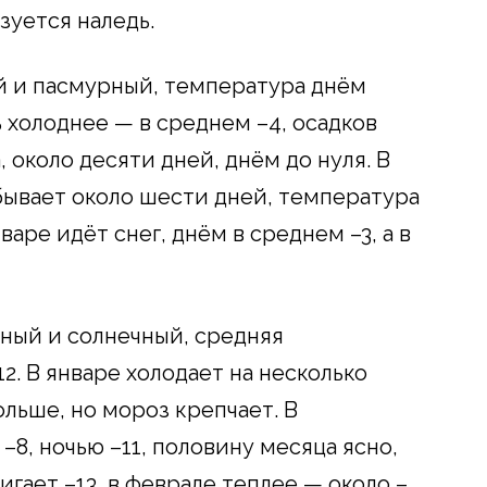
зуется наледь.
й и пасмурный, температура днём
ь холоднее — в среднем –4, осадков
 около десяти дней, днём до нуля. В
бывает около шести дней, температура
нваре идёт снег, днём в среднем –3, а в
ный и солнечный, средняя
2. В январе холодает на несколько
ольше, но мороз крепчает. В
–8, ночью –11, половину месяца ясно,
игает –13, в феврале теплее — около –