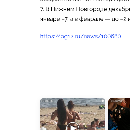
7. В Нижнем Новгороде декабрь
январе –7, а в феврале — до –2 
https://pg12.ru/news/100680
i