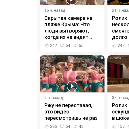
16 ч. назад
21 ч. на
Скрытая камера на
Ролик
пляже Крыма: Что
нескол
люди вытворяют,
смеять
когда их не видят...
долго
247
54
55
242
i
6 ч. назад
3 ч. наза
Ржу не переставая,
Ролик 
это видео
секунд
пересмотришь не раз
в шоке
285
54
43
157