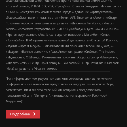
общенациональный союз», «Движение против нелегальной иммиграции»,
«Правый сектор», УНА-УНСО, УПА, «Тризуб им. Степана Бандеры», «Мизантропик
дивижн», «Меджлис крымскотатарского народа», движение «Артподготовка»,
общероссийская политическая партия «Воля», АУЕ, батальоны «Азов» и «Айдар».
Признаны террористическими и запрещены: «Движение Талибан», «Имарат
Кавказ», «Исламское государство» (ИГ, ИГИЛ), Джебхад-ан-Нусра, «АУМ Синрике»,
«Братья-мусульмане», «Аль-Каида в странах исламского Магриба», «Сеть»,
«Колумбайн». В РФ признана нежелательной деятельность «Открытой России»,
издания «Проект Медиа». СМИ-иноагентами признаны: телеканал «Дождь»,
«Медуза», «Важные истории», «Голос Америки», радио «Свобода», The Insider,
«Медиазона», ОВД-инфо. Иноагентами признаны общество/центр «Мемориал»,
«Аналитический Центр Юрия Левады», Сахаровский центр. Instagram и Facebook
(Metа) запрещены в РФ за экстремизм.
"На информационном ресурсе применяются рекомендательные технологии
(информационные технологии предоставления информации на основе сбора,
систематизации и анализа сведений, относящихся к предпочтениям
пользователей сети "Интернет", находящихся на территории Российской
Федерации)".
Подробнее