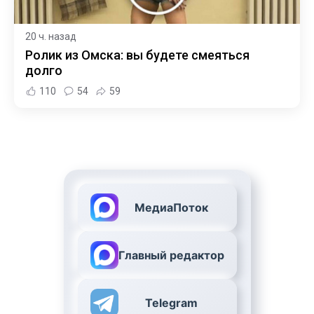
20 ч. назад
Ролик из Омска: вы будете смеяться
долго
110
54
59
МедиаПоток
Главный редактор
Telegram