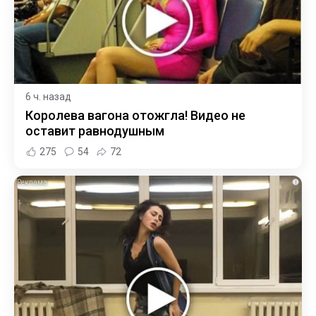
6 ч. назад
Королева вагона отожгла! Видео не
оставит равнодушным
275
54
72
i