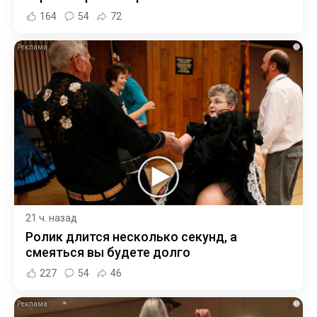
164
54
72
i
21 ч. назад
Ролик длится несколько секунд, а
смеяться вы будете долго
227
54
46
i