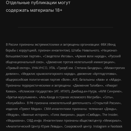
Отдельные публикации могут
содержать материалы 18+
В России признаны экстремистскими и запрещены организации: ФБК (Фонд
борьбы с коррупцией, признан иноагентом), Штабы Навального, «Национал-
большевистская партия», «Свидетели Иеговы», «Армия воли народа», «Русский
общенациональный союз», «Движение против нелегальной иммиграции»,
«Правый сектор», УНА-УНСО, УПА, «Тризуб им. Степана Бандеры», «Мизантропик
дивижн», «Меджлис крымскотатарского народа», движение «Артподготовка»,
общероссийская политическая партия «Воля», АУЕ, батальоны «Азов» и «Айдар».
Признаны террористическими и запрещены: «Движение Талибан», «Имарат
Кавказ», «Исламское государство» (ИГ, ИГИЛ), Джебхад-ан-Нусра, «АУМ Синрике»,
«Братья-мусульмане», «Аль-Каида в странах исламского Магриба», «Сеть»,
«Колумбайн». В РФ признана нежелательной деятельность «Открытой России»,
издания «Проект Медиа». СМИ-иноагентами признаны: телеканал «Дождь»,
«Медуза», «Важные истории», «Голос Америки», радио «Свобода», The Insider,
«Медиазона», ОВД-инфо. Иноагентами признаны общество/центр «Мемориал»,
«Аналитический Центр Юрия Левады», Сахаровский центр. Instagram и Facebook