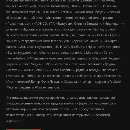
В России признаны экстремистскими и запрещены организации: ФБК (Фонд
борьбы с коррупцией, признан иноагентом), Штабы Навального, «Национал-
большевистская партия», «Свидетели Иеговы», «Армия воли народа», «Русский
общенациональный союз», «Движение против нелегальной иммиграции»,
«Правый сектор», УНА-УНСО, УПА, «Тризуб им. Степана Бандеры», «Мизантропик
дивижн», «Меджлис крымскотатарского народа», движение «Артподготовка»,
общероссийская политическая партия «Воля», АУЕ, батальоны «Азов» и «Айдар».
Признаны террористическими и запрещены: «Движение Талибан», «Имарат
Кавказ», «Исламское государство» (ИГ, ИГИЛ), Джебхад-ан-Нусра, «АУМ Синрике»,
«Братья-мусульмане», «Аль-Каида в странах исламского Магриба», «Сеть»,
«Колумбайн». В РФ признана нежелательной деятельность «Открытой России»,
издания «Проект Медиа». СМИ-иноагентами признаны: телеканал «Дождь»,
«Медуза», «Важные истории», «Голос Америки», радио «Свобода», The Insider,
«Медиазона», ОВД-инфо. Иноагентами признаны общество/центр «Мемориал»,
«Аналитический Центр Юрия Левады», Сахаровский центр. Instagram и Facebook
(Metа) запрещены в РФ за экстремизм.
"На информационном ресурсе применяются рекомендательные технологии
(информационные технологии предоставления информации на основе сбора,
систематизации и анализа сведений, относящихся к предпочтениям
пользователей сети "Интернет", находящихся на территории Российской
Федерации)".