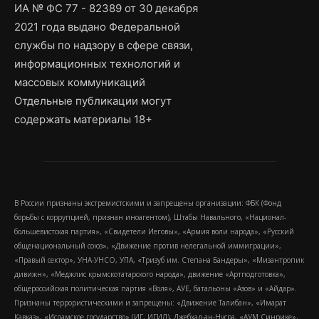
ИА № ФС 77 - 82389 от 30 декабря
2021 года выдано Федеральной
службы по надзору в сфере связи,
информационных технологий и
массовых коммуникаций
Отдельные публикации могут
содержать материалы 18+
В России признаны экстремистскими и запрещены организации: ФБК (Фонд
борьбы с коррупцией, признан иноагентом), Штабы Навального, «Национал-
большевистская партия», «Свидетели Иеговы», «Армия воли народа», «Русский
общенациональный союз», «Движение против нелегальной иммиграции»,
«Правый сектор», УНА-УНСО, УПА, «Тризуб им. Степана Бандеры», «Мизантропик
дивижн», «Меджлис крымскотатарского народа», движение «Артподготовка»,
общероссийская политическая партия «Воля», АУЕ, батальоны «Азов» и «Айдар».
Признаны террористическими и запрещены: «Движение Талибан», «Имарат
Кавказ», «Исламское государство» (ИГ, ИГИЛ), Джебхад-ан-Нусра, «АУМ Синрике»,