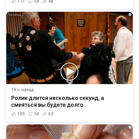
171
54
48
i
19 ч. назад
Ролик длится несколько секунд, а
смеяться вы будете долго
105
54
63
i