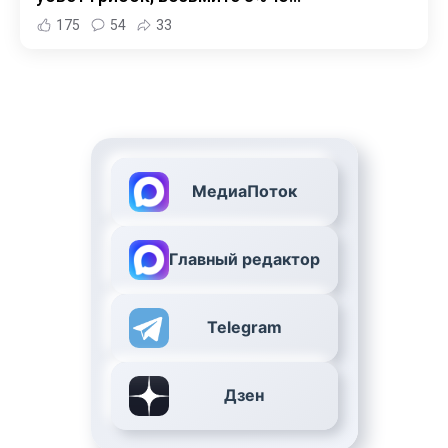
175
54
33
МедиаПоток
Главный редактор
Telegram
Дзен