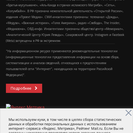
«Братья-мусульмане», «Аль-Каида в странах исламского Магриба», «Сеть»,
«Колумбайн». В РФ признана нежелательной деятельность «Открытой России»,
издания «Проект Медиа». СМИ-иноагентами признаны: телеканал «Дождь»,
«Медуза», «Важные истории», «Голос Америки», радио «Свобода», The Insider,
«Медиазона», ОВД-инфо. Иноагентами признаны общество/центр «Мемориал»,
«Аналитический Центр Юрия Левады», Сахаровский центр. Instagram и Facebook
(Metа) запрещены в РФ за экстремизм.
"На информационном ресурсе применяются рекомендательные технологии
(информационные технологии предоставления информации на основе сбора,
систематизации и анализа сведений, относящихся к предпочтениям
пользователей сети "Интернет", находящихся на территории Российской
Федерации)".
Подробнее
Мы используем куки, в том числе в целях сбора статистических
данных и обработки персональных данных с использованием
интернет-сервиса «Яндекс. Метрика», Рейтинг Mail.ru. Если Вы не
2015-2026- Информационное агентство МедиаПоток
согласны немедленно прекратите использование данного