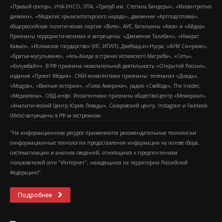
«Правый сектор», УНА-УНСО, УПА, «Тризуб им. Степана Бандеры», «Мизантропик
дивижн», «Меджлис крымскотатарского народа», движение «Артподготовка»,
общероссийская политическая партия «Воля», АУЕ, батальоны «Азов» и «Айдар».
Признаны террористическими и запрещены: «Движение Талибан», «Имарат
Кавказ», «Исламское государство» (ИГ, ИГИЛ), Джебхад-ан-Нусра, «АУМ Синрике»,
«Братья-мусульмане», «Аль-Каида в странах исламского Магриба», «Сеть»,
«Колумбайн». В РФ признана нежелательной деятельность «Открытой России»,
издания «Проект Медиа». СМИ-иноагентами признаны: телеканал «Дождь»,
«Медуза», «Важные истории», «Голос Америки», радио «Свобода», The Insider,
«Медиазона», ОВД-инфо. Иноагентами признаны общество/центр «Мемориал»,
«Аналитический Центр Юрия Левады», Сахаровский центр. Instagram и Facebook
(Metа) запрещены в РФ за экстремизм.
"На информационном ресурсе применяются рекомендательные технологии
(информационные технологии предоставления информации на основе сбора,
систематизации и анализа сведений, относящихся к предпочтениям
пользователей сети "Интернет", находящихся на территории Российской
Федерации)".
Подробнее