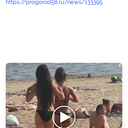
https://progorod58.ru/news/133395
i