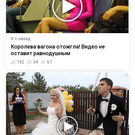
4 ч. назад
Королева вагона отожгла! Видео не
оставит равнодушным
142
54
67
i