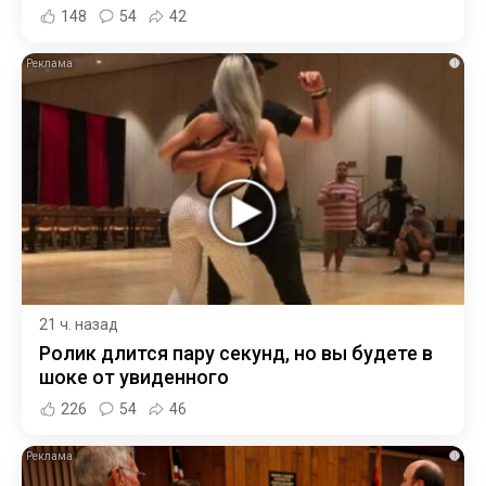
148
54
42
i
21 ч. назад
Ролик длится пару секунд, но вы будете в
шоке от увиденного
226
54
46
i