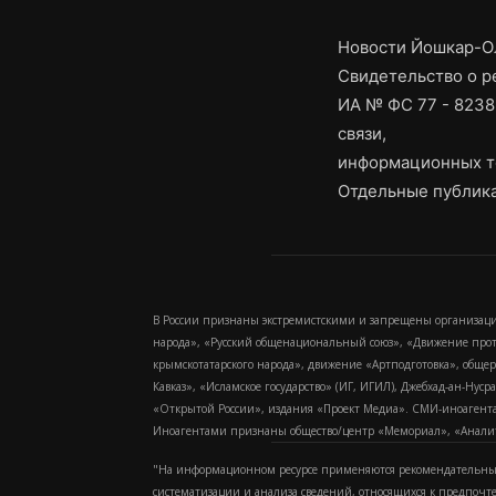
Новости Йошкар-Ол
Свидетельство о 
ИА № ФС 77 - 8238
связи,
информационных т
Отдельные публика
В России признаны экстремистскими и запрещены организаци
народа», «Русский общенациональный союз», «Движение про
крымскотатарского народа», движение «Артподготовка», обще
Кавказ», «Исламское государство» (ИГ, ИГИЛ), Джебхад-ан-Ну
«Открытой России», издания «Проект Медиа». СМИ-иноагентам
Иноагентами признаны общество/центр «Мемориал», «Аналитич
"На информационном ресурсе применяются рекомендательные
систематизации и анализа сведений, относящихся к предпочт