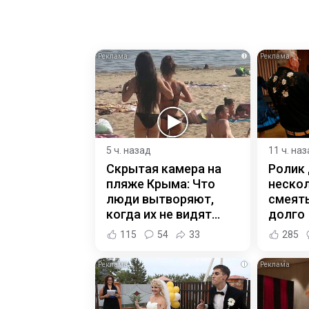
i
5 ч. назад
11 ч. на
Скрытая камера на
Ролик
пляже Крыма: Что
нескол
люди вытворяют,
смеять
когда их не видят...
долго
115
54
33
285
i