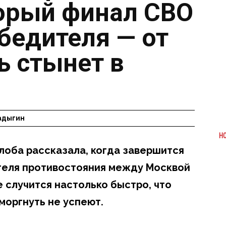
орый финал СВО
бедителя — от
ь стынет в
адыгин
Н
лоба рассказала, когда завершится
теля противостояния между Москвой
е случится настолько быстро, что
моргнуть не успеют.