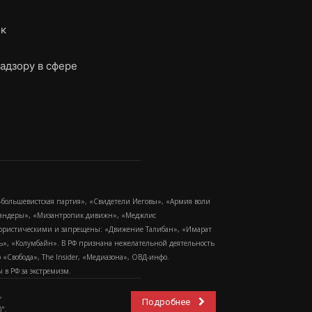
ок
адзору в сфере
-большевистская партия», «Свидетели Иеговы», «Армия воли
 Бандеры», «Мизантропик дивижн», «Меджлис
еррористическими и запрещены: «Движение Талибан», «Имарат
еть», «Колумбайн». В РФ признана нежелательной деятельность
Свобода», The Insider, «Медиазона», ОВД-инфо.
в РФ за экстремизм.
,
Подробнее
".