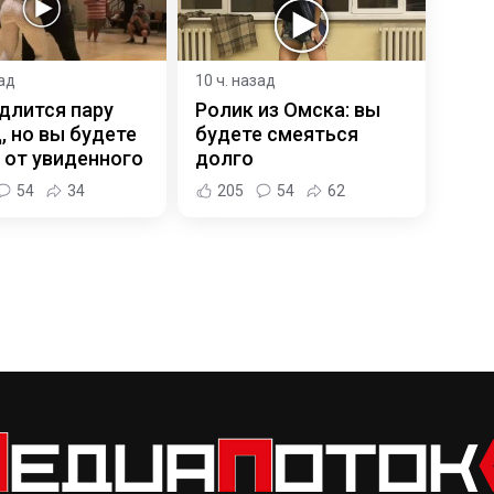
зад
10 ч. назад
длится пару
Ролик из Омска: вы
, но вы будете
будете смеяться
 от увиденного
долго
54
34
205
54
62