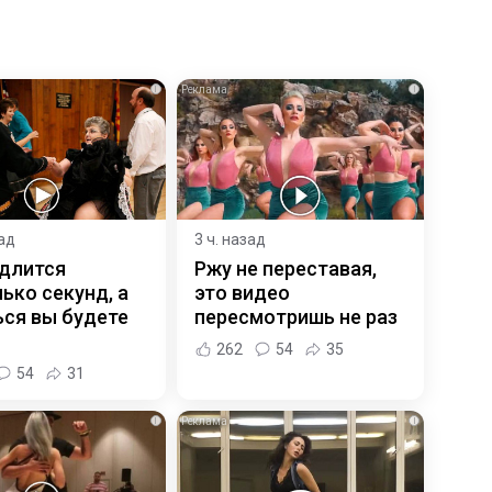
i
i
зад
3 ч. назад
 длится
Ржу не переставая,
ько секунд, а
это видео
ся вы будете
пересмотришь не раз
262
54
35
54
31
i
i