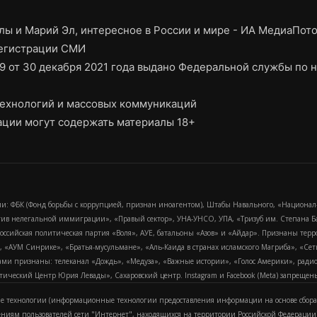
ы и Марий Эл, интересное в России и мире - ИА МедиаПот
регистрации СМИ
9 от 30 декабря 2021 года выдано Федеральной службы по н
ехнологий и массовых коммуникаций
ции могут содержать материалы 18+
и: ФБК (Фонд борьбы с коррупцией, признан иноагентом), Штабы Навального, «Национал
тив нелегальной иммиграции», «Правый сектор», УНА-УНСО, УПА, «Тризуб им. Степана
российская политическая партия «Воля», АУЕ, батальоны «Азов» и «Айдар». Признаны т
сра, «АУМ Синрике», «Братья-мусульмане», «Аль-Каида в странах исламского Магриба», «С
и признаны: телеканал «Дождь», «Медуза», «Важные истории», «Голос Америки», радио «
еский Центр Юрия Левады», Сахаровский центр. Instagram и Facebook (Metа) запрещены 
 технологии (информационные технологии предоставления информации на основе сбора
ениям пользователей сети "Интернет", находящихся на территории Российской Федерации)