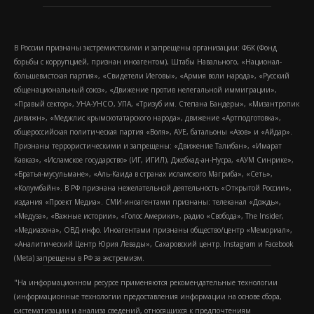
В России признаны экстремистскими и запрещены организации: ФБК (Фонд
борьбы с коррупцией, признан иноагентом), Штабы Навального, «Национал-
большевистская партия», «Свидетели Иеговы», «Армия воли народа», «Русский
общенациональный союз», «Движение против нелегальной иммиграции»,
«Правый сектор», УНА-УНСО, УПА, «Тризуб им. Степана Бандеры», «Мизантропик
дивижн», «Меджлис крымскотатарского народа», движение «Артподготовка»,
общероссийская политическая партия «Воля», АУЕ, батальоны «Азов» и «Айдар».
Признаны террористическими и запрещены: «Движение Талибан», «Имарат
Кавказ», «Исламское государство» (ИГ, ИГИЛ), Джебхад-ан-Нусра, «АУМ Синрике»,
«Братья-мусульмане», «Аль-Каида в странах исламского Магриба», «Сеть»,
«Колумбайн». В РФ признана нежелательной деятельность «Открытой России»,
издания «Проект Медиа». СМИ-иноагентами признаны: телеканал «Дождь»,
«Медуза», «Важные истории», «Голос Америки», радио «Свобода», The Insider,
«Медиазона», ОВД-инфо. Иноагентами признаны общество/центр «Мемориал»,
«Аналитический Центр Юрия Левады», Сахаровский центр. Instagram и Facebook
(Metа) запрещены в РФ за экстремизм.
"На информационном ресурсе применяются рекомендательные технологии
(информационные технологии предоставления информации на основе сбора,
систематизации и анализа сведений, относящихся к предпочтениям