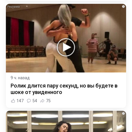
i
9 ч. назад
Ролик длится пару секунд, но вы будете в
шоке от увиденного
147
54
75
i