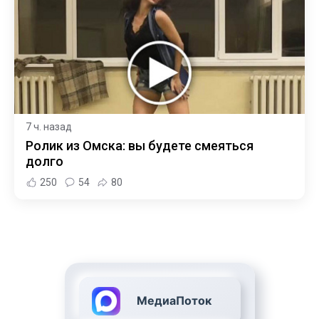
7 ч. назад
Ролик из Омска: вы будете смеяться
долго
250
54
80
МедиаПоток