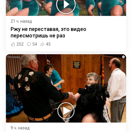
21 ч. назад
Ржу не переставая, это видео
пересмотришь не раз
252
54
45
i
9 ч. назад