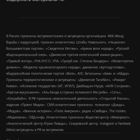
В России признаны экстремистскими и запрещены организации: ФБК (Фонд
борьбы с коррупцией, признан иноагентом), Штабы Навального, «Национал-
большевистская партия», «Свидетели Иеговы», «Армия воли народа», «Русский
общенациональный союз», «Движение против нелегальной иммиграции»,
«Правый сектор», УНА-УНСО, УПА, «Тризуб им. Степана Бандеры», «Мизантропик
дивижн», «Меджлис крымскотатарского народа», движение «Артподготовка»,
общероссийская политическая партия «Воля», АУЕ, батальоны «Азов» и «Айдар».
Признаны террористическими и запрещены: «Движение Талибан», «Имарат
Кавказ», «Исламское государство» (ИГ, ИГИЛ), Джебхад-ан-Нусра, «АУМ Синрике»,
«Братья-мусульмане», «Аль-Каида в странах исламского Магриба», «Сеть»,
«Колумбайн». В РФ признана нежелательной деятельность «Открытой России»,
издания «Проект Медиа». СМИ-иноагентами признаны: телеканал «Дождь»,
«Медуза», «Важные истории», «Голос Америки», радио «Свобода», The Insider,
«Медиазона», ОВД-инфо. Иноагентами признаны общество/центр «Мемориал»,
«Аналитический Центр Юрия Левады», Сахаровский центр. Instagram и Facebook
(Metа) запрещены в РФ за экстремизм.