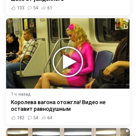
133
54
61
i
1 ч. назад
Королева вагона отожгла! Видео не
оставит равнодушным
182
54
64
i