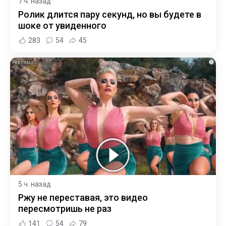
7 ч. назад
Ролик длится пару секунд, но вы будете в
шоке от увиденного
283
54
45
i
5 ч. назад
Ржу не переставая, это видео
пересмотришь не раз
141
54
79