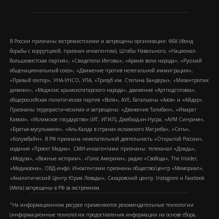
В России признаны экстремистскими и запрещены организации: ФБК (Фонд
борьбы с коррупцией, признан иноагентом), Штабы Навального, «Национал-
большевистская партия», «Свидетели Иеговы», «Армия воли народа», «Русский
общенациональный союз», «Движение против нелегальной иммиграции»,
«Правый сектор», УНА-УНСО, УПА, «Тризуб им. Степана Бандеры», «Мизантропик
дивижн», «Меджлис крымскотатарского народа», движение «Артподготовка»,
общероссийская политическая партия «Воля», АУЕ, батальоны «Азов» и «Айдар».
Признаны террористическими и запрещены: «Движение Талибан», «Имарат
Кавказ», «Исламское государство» (ИГ, ИГИЛ), Джебхад-ан-Нусра, «АУМ Синрике»,
«Братья-мусульмане», «Аль-Каида в странах исламского Магриба», «Сеть»,
«Колумбайн». В РФ признана нежелательной деятельность «Открытой России»,
издания «Проект Медиа». СМИ-иноагентами признаны: телеканал «Дождь»,
«Медуза», «Важные истории», «Голос Америки», радио «Свобода», The Insider,
«Медиазона», ОВД-инфо. Иноагентами признаны общество/центр «Мемориал»,
«Аналитический Центр Юрия Левады», Сахаровский центр. Instagram и Facebook
(Metа) запрещены в РФ за экстремизм.
"На информационном ресурсе применяются рекомендательные технологии
(информационные технологии предоставления информации на основе сбора,