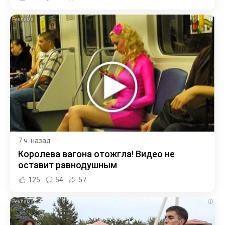
i
7 ч. назад
Королева вагона отожгла! Видео не
оставит равнодушным
125
54
57
i