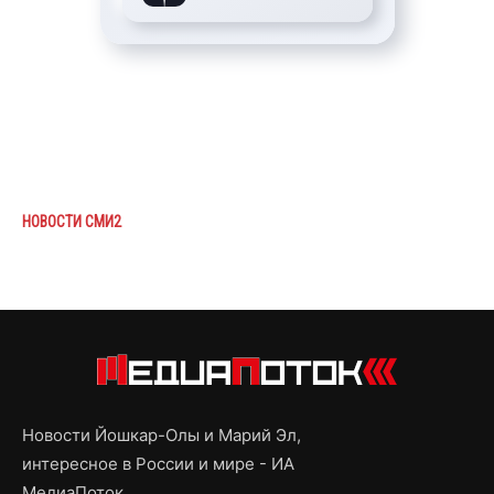
НОВОСТИ СМИ2
Новости Йошкар-Олы и Марий Эл,
интересное в России и мире - ИА
МедиаПоток