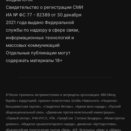
Свидетельство о регистрации СМИ
ИА № ФС 77 - 82389 от 30 декабря
2021 года выдано Федеральной
службы по надзору в сфере связи,
информационных технологий и
массовых коммуникаций
Отдельные публикации могут
содержать материалы 18+
В России признаны экстремистскими и запрещены организации: ФБК (Фонд
борьбы с коррупцией, признан иноагентом), Штабы Навального, «Национал-
большевистская партия», «Свидетели Иеговы», «Армия воли народа», «Русский
общенациональный союз», «Движение против нелегальной иммиграции»,
«Правый сектор», УНА-УНСО, УПА, «Тризуб им. Степана Бандеры», «Мизантропик
дивижн», «Меджлис крымскотатарского народа», движение «Артподготовка»,
общероссийская политическая партия «Воля», АУЕ, батальоны «Азов» и «Айдар».