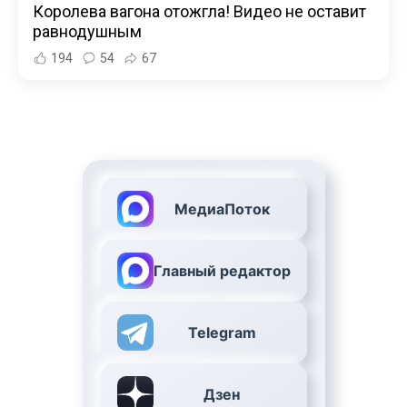
Королева вагона отожгла! Видео не оставит
равнодушным
194
54
67
МедиаПоток
Главный редактор
Telegram
Дзен