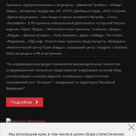
Признаны террористическими и запрещены: «Движение Талибан», «Имарат
Кавказ», «Исламское государство» (ИГ, ИГИЛ), Джебхад-ан-Нусра, «АУМ Синрике»,
«Братья-мусульмане», «Аль-Каида в странах исламского Магриба», «Сеть»,
«Колумбайн». В РФ признана нежелательной деятельность «Открытой России»,
издания «Проект Медиа». СМИ-иноагентами признаны: телеканал «Дождь»,
«Медуза», «Важные истории», «Голос Америки», радио «Свобода», The Insider,
«Медиазона», ОВД-инфо. Иноагентами признаны общество/центр «Мемориал»,
«Аналитический Центр Юрия Левады», Сахаровский центр. Instagram и Facebook
(Metа) запрещены в РФ за экстремизм.
"На информационном ресурсе применяются рекомендательные технологии
(информационные технологии предоставления информации на основе сбора,
систематизации и анализа сведений, относящихся к предпочтениям
пользователей сети "Интернет", находящихся на территории Российской
Федерации)".
Подробнее
Мы используем куки, в том числе в целях сбора статистических