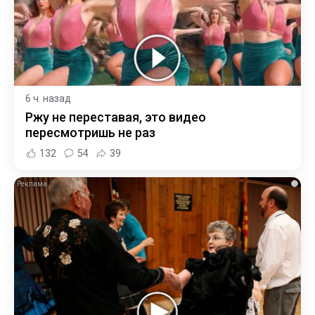
6 ч. назад
Ржу не переставая, это видео
пересмотришь не раз
132
54
39
i