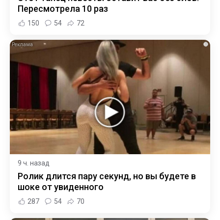
Пересмотрела 10 раз
150
54
72
i
9 ч. назад
Ролик длится пару секунд, но вы будете в
шоке от увиденного
287
54
70