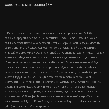
содержать материалы 18+
В России признаны экстремистскими и запрещены организации: ФБК (Фонд
борьбы с коррупцией, признан иноагентом), Штабы Навального, «Национал-
большевистская партия», «Свидетели Иеговы», «Армия воли народа», «Русский
общенациональный союз», «Движение против нелегальной иммиграции»,
«Правый сектор», УНА-УНСО, УПА, «Тризуб им. Степана Бандеры», «Мизантропик
дивижн», «Меджлис крымскотатарского народа», движение «Артподготовка»,
общероссийская политическая партия «Воля», АУЕ, батальоны «Азов» и «Айдар».
Признаны террористическими и запрещены: «Движение Талибан», «Имарат
Кавказ», «Исламское государство» (ИГ, ИГИЛ), Джебхад-ан-Нусра, «АУМ Синрике»,
«Братья-мусульмане», «Аль-Каида в странах исламского Магриба», «Сеть»,
«Колумбайн». В РФ признана нежелательной деятельность «Открытой России»,
издания «Проект Медиа». СМИ-иноагентами признаны: телеканал «Дождь»,
«Медуза», «Важные истории», «Голос Америки», радио «Свобода», The Insider,
«Медиазона», ОВД-инфо. Иноагентами признаны общество/центр «Мемориал»,
«Аналитический Центр Юрия Левады», Сахаровский центр. Instagram и Facebook
(Metа) запрещены в РФ за экстремизм.