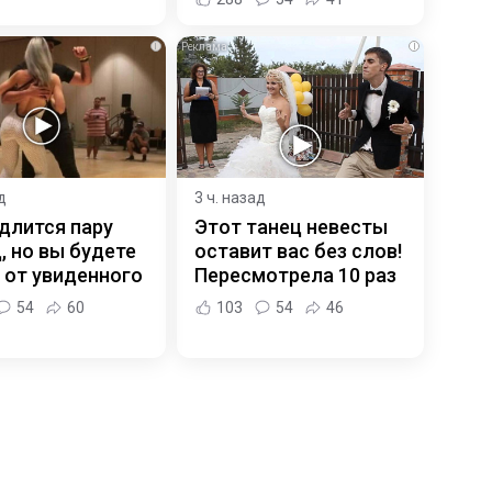
i
i
д
3 ч. назад
длится пару
Этот танец невесты
, но вы будете
оставит вас без слов!
 от увиденного
Пересмотрела 10 раз
54
60
103
54
46