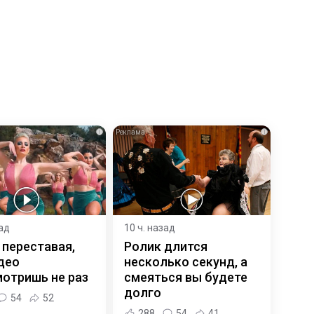
i
i
зад
10 ч. назад
 переставая,
Ролик длится
део
несколько секунд, а
отришь не раз
смеяться вы будете
долго
54
52
288
54
41