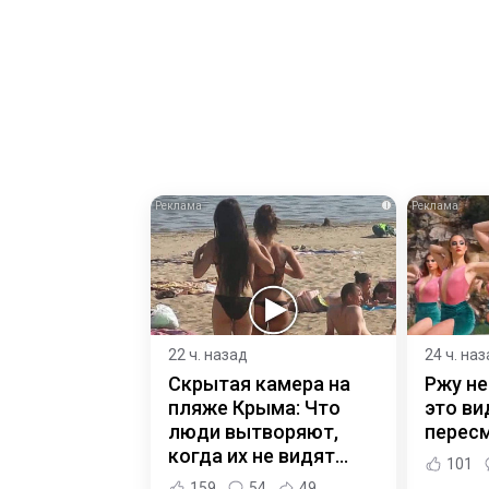
i
22 ч. назад
24 ч. на
Скрытая камера на
Ржу не
пляже Крыма: Что
это ви
люди вытворяют,
пересм
когда их не видят...
101
159
54
49