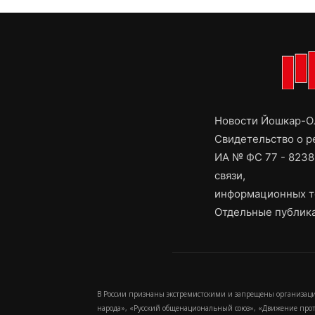
Новости Йошкар-Ол
Свидетельство о 
ИА № ФС 77 - 8238
связи,
информационных т
Отдельные публика
В России признаны экстремистскими и запрещены организаци
народа», «Русский общенациональный союз», «Движение про