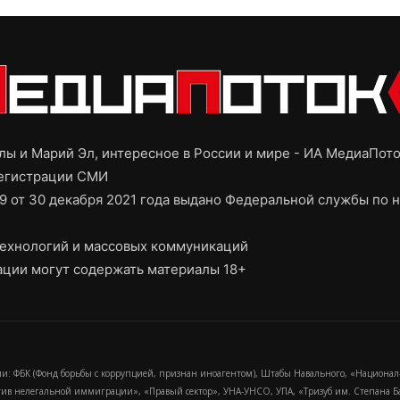
ы и Марий Эл, интересное в России и мире - ИА МедиаПот
регистрации СМИ
9 от 30 декабря 2021 года выдано Федеральной службы по н
ехнологий и массовых коммуникаций
ции могут содержать материалы 18+
и: ФБК (Фонд борьбы с коррупцией, признан иноагентом), Штабы Навального, «Национал
тив нелегальной иммиграции», «Правый сектор», УНА-УНСО, УПА, «Тризуб им. Степана