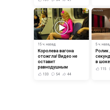
i
15 ч. назад
5 ч. наза
Королева вагона
Ролик 
отожгла! Видео не
секунд
оставит
в шоке
равнодушным
115
133
54
44