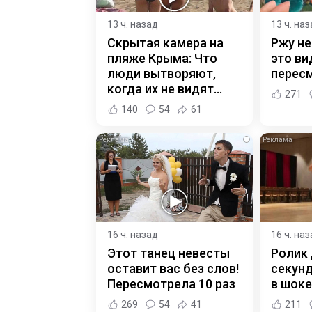
13 ч. назад
13 ч. на
Скрытая камера на
Ржу не
пляже Крыма: Что
это ви
люди вытворяют,
пересм
когда их не видят...
271
140
54
61
i
16 ч. назад
16 ч. на
Этот танец невесты
Ролик 
оставит вас без слов!
секунд
Пересмотрела 10 раз
в шоке
269
54
41
211