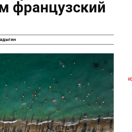
ам французский
Радыгин
Н