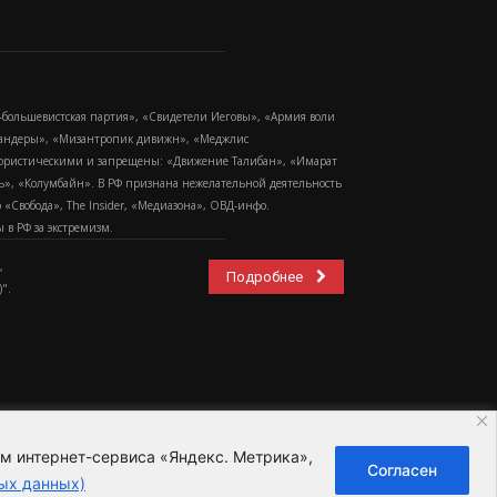
-большевистская партия», «Свидетели Иеговы», «Армия воли
 Бандеры», «Мизантропик дивижн», «Меджлис
еррористическими и запрещены: «Движение Талибан», «Имарат
еть», «Колумбайн». В РФ признана нежелательной деятельность
Свобода», The Insider, «Медиазона», ОВД-инфо.
в РФ за экстремизм.
,
Подробнее
".
ем интернет-сервиса «Яндекс. Метрика»,
Согласен
ьзовательское соглашение
ых данных)
ных данных