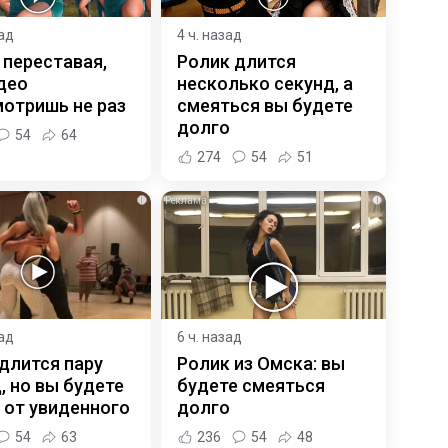
зад
4 ч. назад
 переставая,
Ролик длится
део
несколько секунд, а
отришь не раз
смеяться вы будете
долго
54
64
274
54
51
i
i
зад
6 ч. назад
длится пару
Ролик из Омска: вы
, но вы будете
будете смеяться
 от увиденного
долго
54
63
236
54
48