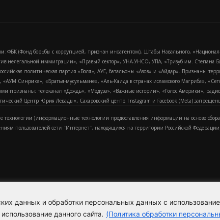
и: ФБК (Фонд борьбы с коррупцией, признан иноагентом), Штабы Навального, «Национал
тив нелегальной иммиграции», «Правый сектор», УНА-УНСО, УПА, «Тризуб им. Степана
российская политическая партия «Воля», АУЕ, батальоны «Азов» и «Айдар». Признаны т
сра, «АУМ Синрике», «Братья-мусульмане», «Аль-Каида в странах исламского Магриба», «С
и признаны: телеканал «Дождь», «Медуза», «Важные истории», «Голос Америки», радио «
еский Центр Юрия Левады», Сахаровский центр. Instagram и Facebook (Metа) запрещены 
 технологии (информационные технологии предоставления информации на основе сбора
ениям пользователей сети "Интернет", находящихся на территории Российской Федерации)
еских данных и обработки персональных данных с использовани
Для справки
Об издании
Пол
к
 использование данного сайта.
(Политика обработки персональн
Политика обработки персональ