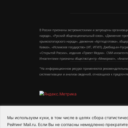
В России признаны экстремистскими и запрещены организаци
народа», «Русский общенациональный союз», «Движение про
крымскотатарского народа», движение «Артподготовка», обще
Кавказ», «Исламское государство» (ИГ, ИГИЛ), Джебхад-ан-Ну
«Открытой России», издания «Проект Медиа». СМИ-иноагентам
Иноагентами признаны общество/центр «Мемориал», «Аналитич
"На информационном ресурсе применяются рекомендательные
систематизации и анализа сведений, относящихся к предпочт
Мы используем куки, в том числе в целях сбора статистич
2015-2026- Информационное агентство МедиаПото
Рейтинг Mail.ru. Если Вы не согласны немедленно прекратите