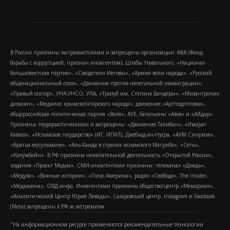
В России признаны экстремистскими и запрещены организации: ФБК (Фонд
борьбы с коррупцией, признан иноагентом), Штабы Навального, «Национал-
большевистская партия», «Свидетели Иеговы», «Армия воли народа», «Русский
общенациональный союз», «Движение против нелегальной иммиграции»,
«Правый сектор», УНА-УНСО, УПА, «Тризуб им. Степана Бандеры», «Мизантропик
дивижн», «Меджлис крымскотатарского народа», движение «Артподготовка»,
общероссийская политическая партия «Воля», АУЕ, батальоны «Азов» и «Айдар».
Признаны террористическими и запрещены: «Движение Талибан», «Имарат
Кавказ», «Исламское государство» (ИГ, ИГИЛ), Джебхад-ан-Нусра, «АУМ Синрике»,
«Братья-мусульмане», «Аль-Каида в странах исламского Магриба», «Сеть»,
«Колумбайн». В РФ признана нежелательной деятельность «Открытой России»,
издания «Проект Медиа». СМИ-иноагентами признаны: телеканал «Дождь»,
«Медуза», «Важные истории», «Голос Америки», радио «Свобода», The Insider,
«Медиазона», ОВД-инфо. Иноагентами признаны общество/центр «Мемориал»,
«Аналитический Центр Юрия Левады», Сахаровский центр. Instagram и Facebook
(Metа) запрещены в РФ за экстремизм.
"На информационном ресурсе применяются рекомендательные технологии