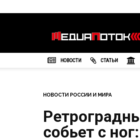
Информационное
агентство
"МедиаПоток"
НОВОСТИ
CТАТЬИ
НОВОСТИ РОССИИ И МИРА
Ретроградн
собьет с ног