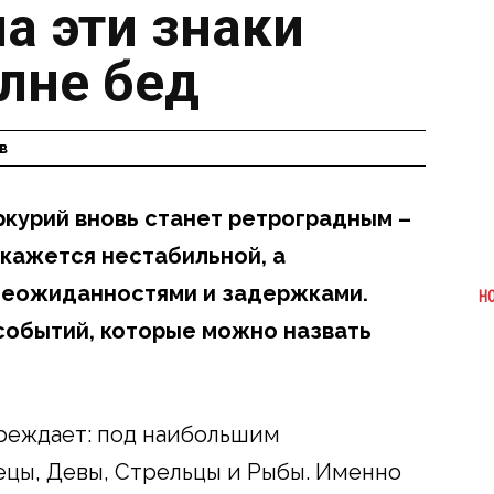
а эти знаки
олне бед
в
еркурий вновь станет ретроградным –
окажется нестабильной, а
неожиданностями и задержками.
Н
событий, которые можно назвать
реждает: под наибольшим
цы, Девы, Стрельцы и Рыбы. Именно