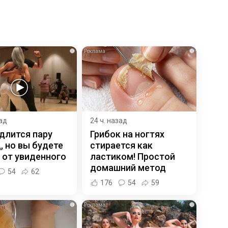
i
i
зад
24 ч. назад
длится пару
Грибок на ногтях
, но вы будете
стирается как
 от увиденного
ластиком! Простой
домашний метод
54
62
176
54
59
i
i