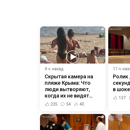
i
4 ч. назад
11 ч. на
Скрытая камера на
Ролик 
пляже Крыма: Что
секунд
люди вытворяют,
в шоке
когда их не видят...
137
235
54
40
i