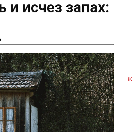
 и исчез запах:
в
Н