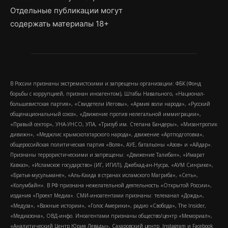
Отдельные публикации могут
содержать материалы 18+
В России признаны экстремистскими и запрещены организации: ФБК (Фонд
борьбы с коррупцией, признан иноагентом), Штабы Навального, «Национал-
большевистская партия», «Свидетели Иеговы», «Армия воли народа», «Русский
общенациональный союз», «Движение против нелегальной иммиграции»,
«Правый сектор», УНА-УНСО, УПА, «Тризуб им. Степана Бандеры», «Мизантропик
дивижн», «Меджлис крымскотатарского народа», движение «Артподготовка»,
общероссийская политическая партия «Воля», АУЕ, батальоны «Азов» и «Айдар».
Признаны террористическими и запрещены: «Движение Талибан», «Имарат
Кавказ», «Исламское государство» (ИГ, ИГИЛ), Джебхад-ан-Нусра, «АУМ Синрике»,
«Братья-мусульмане», «Аль-Каида в странах исламского Магриба», «Сеть»,
«Колумбайн». В РФ признана нежелательной деятельность «Открытой России»,
издания «Проект Медиа». СМИ-иноагентами признаны: телеканал «Дождь»,
«Медуза», «Важные истории», «Голос Америки», радио «Свобода», The Insider,
«Медиазона», ОВД-инфо. Иноагентами признаны общество/центр «Мемориал»,
«Аналитический Центр Юрия Левады», Сахаровский центр. Instagram и Facebook