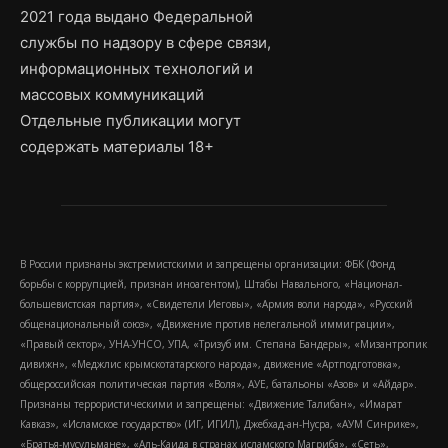
2021 года выдано Федеральной
службы по надзору в сфере связи,
информационных технологий и
массовых коммуникаций
Отдельные публикации могут
содержать материалы 18+
В России признаны экстремистскими и запрещены организации: ФБК (Фонд
борьбы с коррупцией, признан иноагентом), Штабы Навального, «Национал-
большевистская партия», «Свидетели Иеговы», «Армия воли народа», «Русский
общенациональный союз», «Движение против нелегальной иммиграции»,
«Правый сектор», УНА-УНСО, УПА, «Тризуб им. Степана Бандеры», «Мизантропик
дивижн», «Меджлис крымскотатарского народа», движение «Артподготовка»,
общероссийская политическая партия «Воля», АУЕ, батальоны «Азов» и «Айдар».
Признаны террористическими и запрещены: «Движение Талибан», «Имарат
Кавказ», «Исламское государство» (ИГ, ИГИЛ), Джебхад-ан-Нусра, «АУМ Синрике»,
«Братья-мусульмане», «Аль-Каида в странах исламского Магриба», «Сеть»,