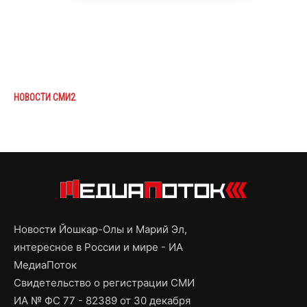
НОВОСТИ СМИ2
Новости Йошкар-Олы и Марий Эл,
интересное в России и мире - ИА
МедиаПоток
Свидетельство о регистрации СМИ
ИА № ФС 77 - 82389 от 30 декабря