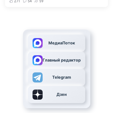
271
54
59
МедиаПоток
Главный редактор
Telegram
Дзен