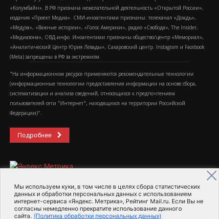
«Колумбайн». В РФ признана нежелательной деятельность «Открытой России»,
издания «Проект Медиа». СМИ-иноагентами признаны: телеканал «Дождь»,
«Медуза», «Важные истории», «Голос Америки», радио «Свобода», The Insider,
«Медиазона», ОВД-инфо. Иноагентами признаны общество/центр «Мемориал»,
«Аналитический Центр Юрия Левады», Сахаровский центр. Instagram и Facebook
(Metа) запрещены в РФ за экстремизм.
"На информационном ресурсе применяются рекомендательные технологии
(информационные технологии предоставления информации на основе сбора,
систематизации и анализа сведений, относящихся к предпочтениям
пользователей сети "Интернет", находящихся на территории Российской
Федерации)".
Подробнее
Мы используем куки, в том числе в целях сбора статистических
данных и обработки персональных данных с использованием
интернет-сервиса «Яндекс. Метрика», Рейтинг Mail.ru. Если Вы не
2015-2026- Информационное агентство МедиаПоток
согласны немедленно прекратите использование данного
сайта.
(Политика обработки персональных данных)