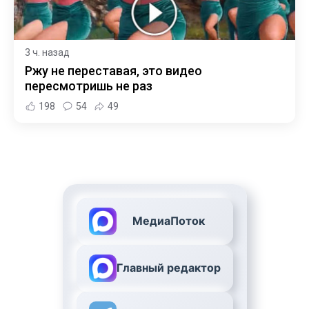
3 ч. назад
Ржу не переставая, это видео
пересмотришь не раз
198
54
49
МедиаПоток
Главный редактор