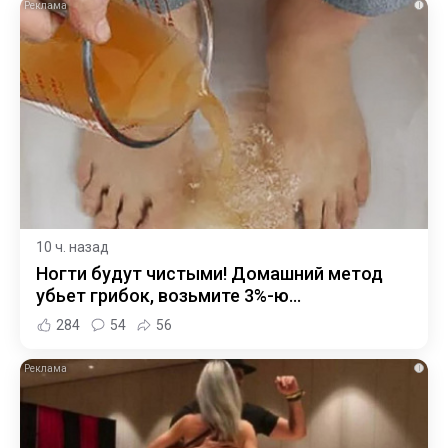
i
10 ч. назад
Ногти будут чистыми! Домашний метод
убьет грибок, возьмите 3%-ю…
284
54
56
i