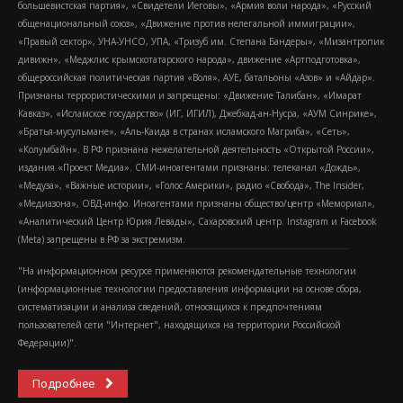
большевистская партия», «Свидетели Иеговы», «Армия воли народа», «Русский
общенациональный союз», «Движение против нелегальной иммиграции»,
«Правый сектор», УНА-УНСО, УПА, «Тризуб им. Степана Бандеры», «Мизантропик
дивижн», «Меджлис крымскотатарского народа», движение «Артподготовка»,
общероссийская политическая партия «Воля», АУЕ, батальоны «Азов» и «Айдар».
Признаны террористическими и запрещены: «Движение Талибан», «Имарат
Кавказ», «Исламское государство» (ИГ, ИГИЛ), Джебхад-ан-Нусра, «АУМ Синрике»,
«Братья-мусульмане», «Аль-Каида в странах исламского Магриба», «Сеть»,
«Колумбайн». В РФ признана нежелательной деятельность «Открытой России»,
издания «Проект Медиа». СМИ-иноагентами признаны: телеканал «Дождь»,
«Медуза», «Важные истории», «Голос Америки», радио «Свобода», The Insider,
«Медиазона», ОВД-инфо. Иноагентами признаны общество/центр «Мемориал»,
«Аналитический Центр Юрия Левады», Сахаровский центр. Instagram и Facebook
(Metа) запрещены в РФ за экстремизм.
"На информационном ресурсе применяются рекомендательные технологии
(информационные технологии предоставления информации на основе сбора,
систематизации и анализа сведений, относящихся к предпочтениям
пользователей сети "Интернет", находящихся на территории Российской
Федерации)".
Подробнее