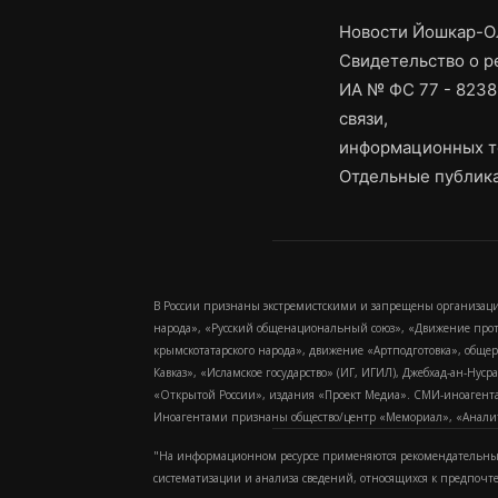
Новости Йошкар-Ол
Свидетельство о 
ИА № ФС 77 - 8238
связи,
информационных т
Отдельные публика
В России признаны экстремистскими и запрещены организаци
народа», «Русский общенациональный союз», «Движение про
крымскотатарского народа», движение «Артподготовка», обще
Кавказ», «Исламское государство» (ИГ, ИГИЛ), Джебхад-ан-Ну
«Открытой России», издания «Проект Медиа». СМИ-иноагентам
Иноагентами признаны общество/центр «Мемориал», «Аналитич
"На информационном ресурсе применяются рекомендательные
систематизации и анализа сведений, относящихся к предпочт