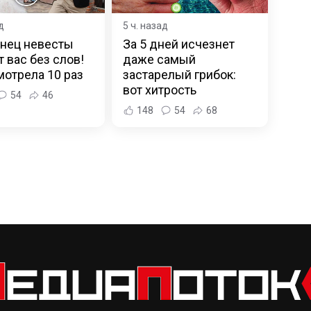
д
5 ч. назад
анец невесты
За 5 дней исчезнет
т вас без слов!
даже самый
отрела 10 раз
застарелый грибок:
вот хитрость
54
46
148
54
68