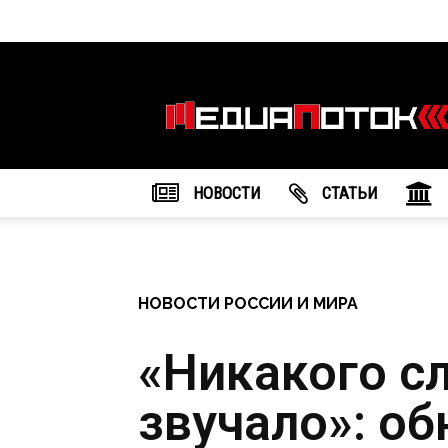
Информационное
агентство
"МедиаПоток"
НОВОСТИ
CТАТЬИ
НОВОСТИ РОССИИ И МИРА
«Никакого с
звучало»: о