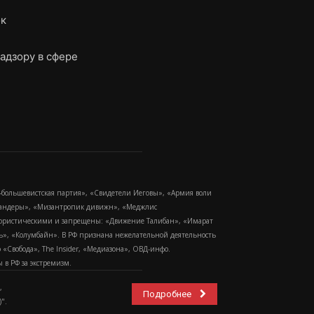
ок
адзору в сфере
-большевистская партия», «Свидетели Иеговы», «Армия воли
 Бандеры», «Мизантропик дивижн», «Меджлис
еррористическими и запрещены: «Движение Талибан», «Имарат
еть», «Колумбайн». В РФ признана нежелательной деятельность
Свобода», The Insider, «Медиазона», ОВД-инфо.
в РФ за экстремизм.
,
Подробнее
".