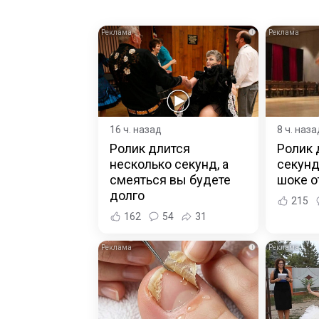
i
16 ч. назад
8 ч. наза
Ролик длится
Ролик 
несколько секунд, а
секунд
смеяться вы будете
шоке о
долго
215
162
54
31
i