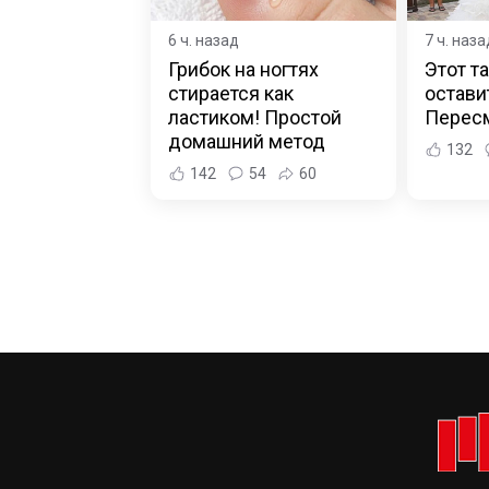
6 ч. назад
7 ч. наза
Грибок на ногтях
Этот т
стирается как
остави
ластиком! Простой
Пересм
домашний метод
132
142
54
60