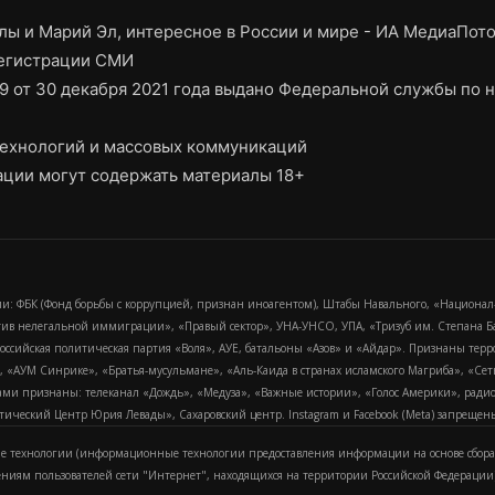
ы и Марий Эл, интересное в России и мире - ИА МедиаПот
регистрации СМИ
9 от 30 декабря 2021 года выдано Федеральной службы по н
ехнологий и массовых коммуникаций
ции могут содержать материалы 18+
и: ФБК (Фонд борьбы с коррупцией, признан иноагентом), Штабы Навального, «Национал
тив нелегальной иммиграции», «Правый сектор», УНА-УНСО, УПА, «Тризуб им. Степана
российская политическая партия «Воля», АУЕ, батальоны «Азов» и «Айдар». Признаны т
сра, «АУМ Синрике», «Братья-мусульмане», «Аль-Каида в странах исламского Магриба», «С
и признаны: телеканал «Дождь», «Медуза», «Важные истории», «Голос Америки», радио «
еский Центр Юрия Левады», Сахаровский центр. Instagram и Facebook (Metа) запрещены 
 технологии (информационные технологии предоставления информации на основе сбора
ениям пользователей сети "Интернет", находящихся на территории Российской Федерации)