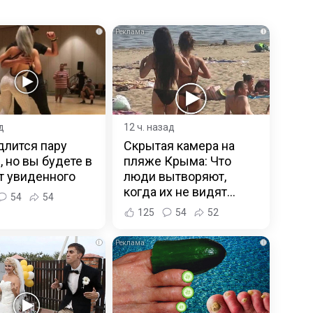
i
i
д
12 ч. назад
длится пару
Скрытая камера на
, но вы будете в
пляже Крыма: Что
т увиденного
люди вытворяют,
когда их не видят...
54
54
125
54
52
i
i