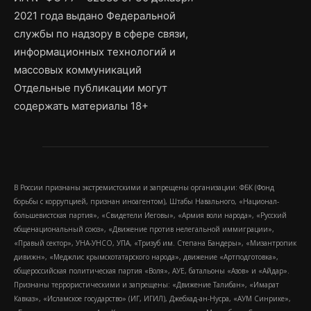
2021 года выдано Федеральной
службы по надзору в сфере связи,
информационных технологий и
массовых коммуникаций
Отдельные публикации могут
содержать материалы 18+
В России признаны экстремистскими и запрещены организации: ФБК (Фонд
борьбы с коррупцией, признан иноагентом), Штабы Навального, «Национал-
большевистская партия», «Свидетели Иеговы», «Армия воли народа», «Русский
общенациональный союз», «Движение против нелегальной иммиграции»,
«Правый сектор», УНА-УНСО, УПА, «Тризуб им. Степана Бандеры», «Мизантропик
дивижн», «Меджлис крымскотатарского народа», движение «Артподготовка»,
общероссийская политическая партия «Воля», АУЕ, батальоны «Азов» и «Айдар».
Признаны террористическими и запрещены: «Движение Талибан», «Имарат
Кавказ», «Исламское государство» (ИГ, ИГИЛ), Джебхад-ан-Нусра, «АУМ Синрике»,