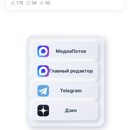
175
54
50
МедиаПоток
Главный редактор
Telegram
Дзен