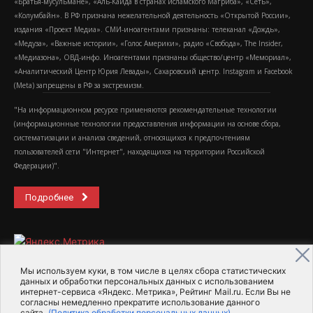
«Братья-мусульмане», «Аль-Каида в странах исламского Магриба», «Сеть»,
«Колумбайн». В РФ признана нежелательной деятельность «Открытой России»,
издания «Проект Медиа». СМИ-иноагентами признаны: телеканал «Дождь»,
«Медуза», «Важные истории», «Голос Америки», радио «Свобода», The Insider,
«Медиазона», ОВД-инфо. Иноагентами признаны общество/центр «Мемориал»,
«Аналитический Центр Юрия Левады», Сахаровский центр. Instagram и Facebook
(Metа) запрещены в РФ за экстремизм.
"На информационном ресурсе применяются рекомендательные технологии
(информационные технологии предоставления информации на основе сбора,
систематизации и анализа сведений, относящихся к предпочтениям
пользователей сети "Интернет", находящихся на территории Российской
Федерации)".
Подробнее
Мы используем куки, в том числе в целях сбора статистических
данных и обработки персональных данных с использованием
интернет-сервиса «Яндекс. Метрика», Рейтинг Mail.ru. Если Вы не
2015-2026- Информационное агентство МедиаПоток
согласны немедленно прекратите использование данного
сайта.
(Политика обработки персональных данных)